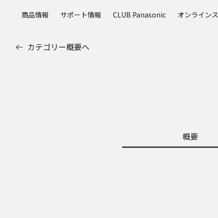
メ
商品情報
サポート情報
CLUB Panasonic
オンライン
イ
ン
コ
カテゴリー概要へ
ン
テ
ン
ツ
に
ス
キ
ッ
概要
プ