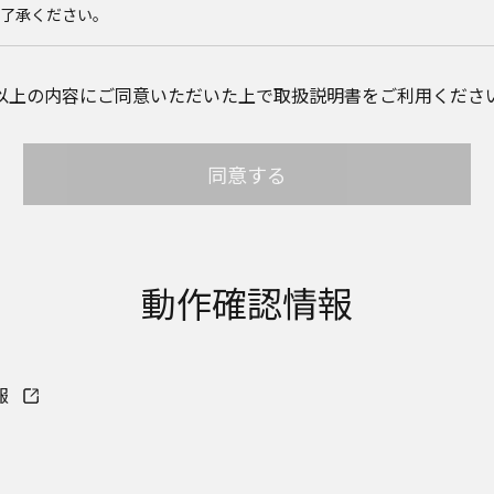
ご了承ください。
載のご相談窓口における個人情報のお取り扱いについて。パナソニック
以上の内容にご同意いただいた上で取扱説明書をご利用くださ
個人情報やご相談内容を、ご相談への対応や修理、その確認などのため
。また、個人情報を適切に管理し、修理業務を委託する場合や正当な理由
ん。お問い合わせは、ご相談された窓口にご連絡ください。
同意する
サイトに公開されている取扱説明書は、原則として商品が発売された当
して、会社名やお客様ご相談窓口の連絡先などが変更されている場合があ
れている説明書の記載内容と、お客様がお持ちの商品の仕様がその後のマ
ります。本ウェブサイトに公開されている取扱説明書の内容とお手持ちの
店、お近くの当社商品の取扱店、または当社サービス会社に直接お問い
取扱説明書が改訂されている場合、当社の選択により、予告なく、発売当
動作確認情報
イトに掲載する場合もあります。ただし、本ウェブサイトに公開されてい
扱説明書の変更の度に修正・更新するものではありません。
説明書を補足する操作ガイドなどの印刷物が同梱されていることがあり
物は公開しておりませんことをご了承ください。
報
安全上のご注意については、取扱説明書に記載または別途同梱の別紙に
ブサイトでは別紙にて提供している情報は公開しておりません。