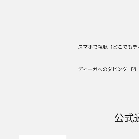
取扱説明書中に
品に関し、本ウ
ら、ご購入店、
本ウェブサイトのサ
本ウェブサイトのサ
報の損失などによる
ついてあらかじめ知
スマホで視聴（どこでもデ
本ウェブサイトのサ
本ウェブサイトのサ
い。
ディーガへのダビング
お問い合わせ
取扱説明書は、商品
て、ご購入のお客様
公式