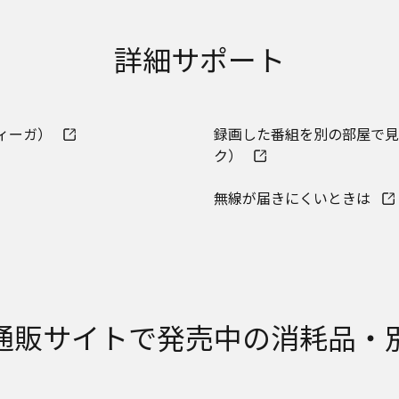
記載する安全上のご注意は、法的規制などの変化に応じて変更する場合が
ェブサイトに公開されている取扱説明書に記載の安全上のご注意につい
詳細サポート
お近くの当社商品の取扱店、または当社サービス会社に直接お問い合わ
ービスに係わる損害の免責
ービスの利用、または利用できなかったことにより万一損害（データの
損害を含む）が生じ、たとえそのような損害の発生や第三者からの賠償
らされた場合でも、当社は一切責任を負いませんことをご了承ください
ィーガ）
録画した番組を別の部屋で見
ク）
ービスの中止、変更など
ービスは予告なく中止、または内容や条件を変更する場合があります。
無線が届きにくいときは
をご購入いただいたお客様のための資料です。本ウェブサイトに公開さ
以外からのお問い合わせにはお応えできない場合がありますことを、ご
通販サイトで発売中の消耗品・