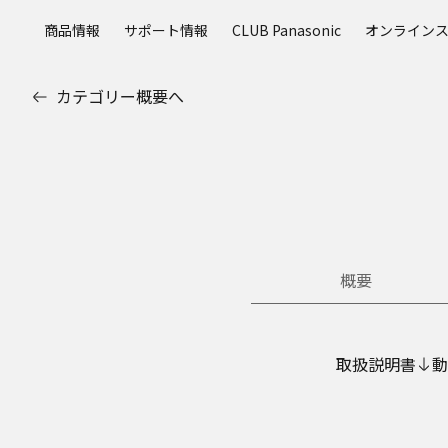
メ
商品情報
サポート情報
CLUB Panasonic
オンライン
イ
ン
コ
カテゴリー概要へ
ン
テ
ン
ツ
に
ス
キ
ッ
概要
プ
取扱説明書
動