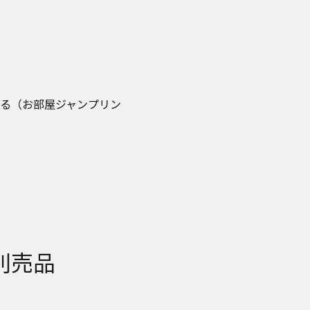
あります。お手持ちの商
てのご質問等がありました
せください。
破損・業務の中断・営業情
請求の可能性があることに
。
る（お部屋ジャンプリン
あらかじめご了承くださ
れている取扱説明書につい
了承ください。
別売品