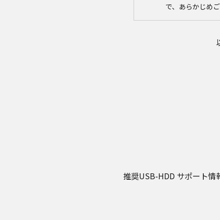
で、あらかじめ
取扱説明書の内容
取扱説明書に記
社は、お客様の
ことがあります
者に提供しませ
なお、本ウェブ
す。したがいま
サイトに公開さ
異なる場合があ
場合は、ご購入
品に同梱される
版を本ウェブサ
体に同梱する取
商品には、取扱
はそれらの印刷
推奨USB-HDD サポート情
安全上のご注意
商品ご使用時の
ますが、本ウェ