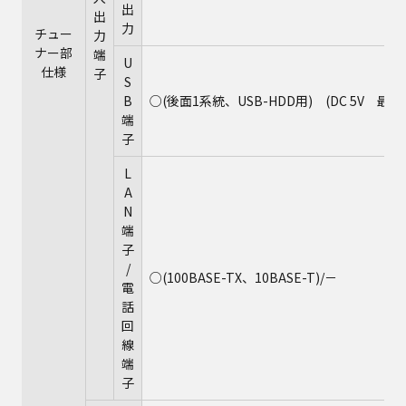
出
出
力
チュー
力
ナー部
端
U
仕様
子
S
B
○(後面1系統、USB-HDD用) (DC 5V 最大5
端
子
L
A
N
端
子
/
○(100BASE-TX、10BASE-T)/－
電
話
回
線
端
子