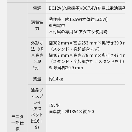
電源
DC12V(充電端子)/DC7.4V(充電式電池端子)
動作時：約15.5W(本体約13.5W)
消費電
※充電中
力
＊付属の専用ACアダプタ使用時
外形寸
幅382 mm×高さ253 mm×奥行き39.0 mm
法（幅
（スタンド・突起部含まず）
×高さ
幅407 mm×高さ278 mm×奥行き47.4 mm
×奥
（スタンド・突起部含む／スタンドを上げた
行）
※ 最薄部20.9 mm
質量
約1.4kg
液晶デ
ィスプ
レイ
15v型
(アス
画素数：横1354×縦760
ペクト
モニタ
比16：
ー部仕
9)
様