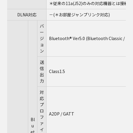
＊従来の11a(J52)のみの対応機器とは接続
DLNA対応
－(＊お部屋ジャンプリンク対応)
バ
ー
ジ
Bluetooth® Ver5.0 (Bluetooth Classic / Bl
ョ
ン
送
信
Class1.5
出
力
対
応
プ
ロ
A2DP / GATT
フ
Bl
ァ
u
イ
et