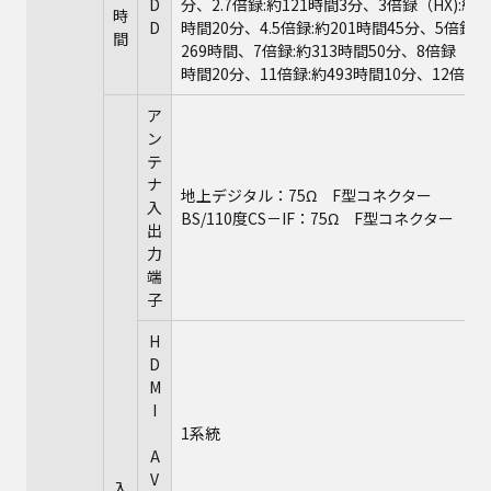
D
分、2.7倍録:約121時間3分、3倍録（HX):約1
時
D
時間20分、4.5倍録:約201時間45分、5倍録（
間
269時間、7倍録:約313時間50分、8倍録（HM
時間20分、11倍録:約493時間10分、12倍録:
ア
ン
テ
ナ
地上デジタル：75Ω F型コネクター
入
BS/110度CS－IF：75Ω F型コネクター 
出
力
端
子
H
D
M
I
1系統
A
V
入