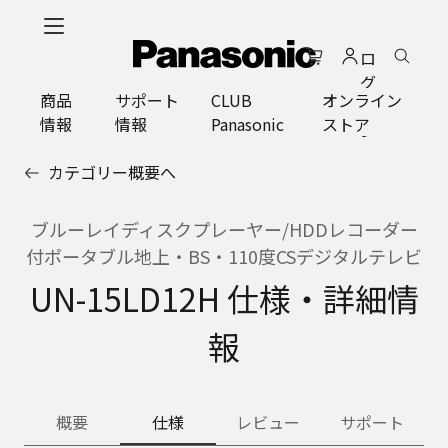
メ
イ
ロ
ン
グ
コ
商品
サポート
CLUB
オンライン
イ
ン
情報
情報
Panasonic
ストア
ン
テ
ン
カテゴリー概要へ
ツ
に
ス
ブルーレイディスクプレーヤー/HDDレコーダー
キ
付ポータブル地上・BS・110度CSデジタルテレビ
ッ
UN-15LD12H 仕様・詳細情
プ
報
概要
仕様
レビュー
サポート