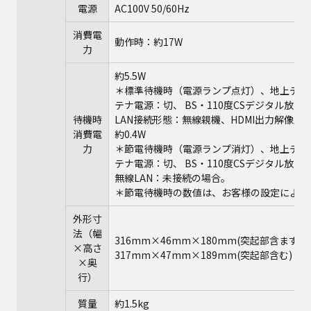
電源
AC100V 50/60Hz
消費電
動作時：約17W
力
約5.5W
＊標準待機時（電源ランプ点灯）、地上デジタ
テナ電源：切、 BS・110度CSデジタル放
待機時
LAN接続形態：無線親機、HDMI出力解像度：
消費電
約0.4W
力
＊節電待機時（電源ランプ消灯）、地上デジタ
テナ電源：切、 BS・110度CSデジタル放
無線LAN：未接続の場合。
＊節電待機時の数値は、お客様の設定により
外形寸
法（幅
316mm×46mm×180mm(突起部含まず)
×高さ
317mm×47mm×189mm(突起部含む)
×奥
行）
質量
約1.5kg