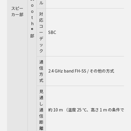
ル
o
スピー
o
対
カー部
t
応
h
コ
®
ー
SBC
部
デ
ッ
ク
通
信
2.4 GHz band FH-SS / その他の方式
方
式
見
通
し
通
約 10 m （温度 25 ℃、高さ 1 m の条件で測
信
距
離