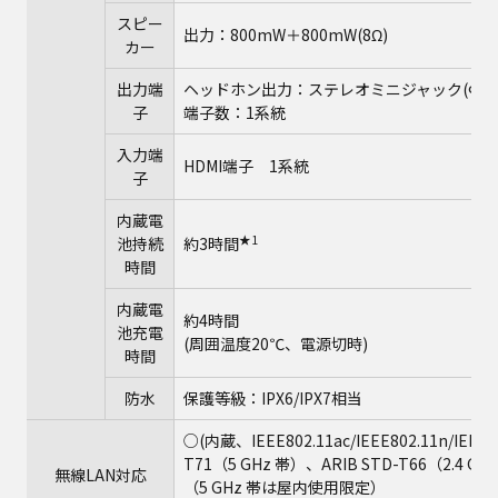
スピー
出力：800mW＋800mW(8Ω)
カー
出力端
ヘッドホン出力：ステレオミニジャック(Ф3.5
子
端子数：1系統
入力端
HDMI端子 1系統
子
内蔵電
★1
池持続
約3時間
時間
内蔵電
約4時間
池充電
(周囲温度20℃、電源切時)
時間
防水
保護等級：IPX6/IPX7相当
○(内蔵、IEEE802.11ac/IEEE802.11n/IEEE8
T71（5 GHz 帯）、ARIB STD-T66（2.4 GH
無線LAN対応
（5 GHz 帯は屋内使用限定）