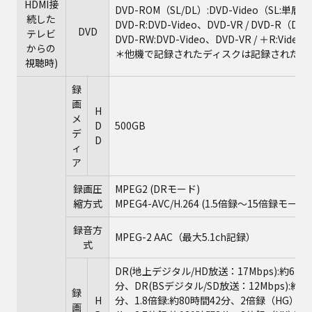
HDMI接
DVD-ROM（SL/DL）:DVD-Video（SL:単層/D
続した
DVD-R:DVD-Video、DVD-VR / DVD-R（DL）
DVD
テレビ
DVD-RW:DVD-Video、DVD-VR / ＋R:Video /
からの
＊他機で記録されたディスクは記録された機
視聴時)
録
画
H
メ
D
500GB
デ
D
ィ
ア
録画圧
MPEG2 (DRモード)
縮方式
MPEG4-AVC/H.264 (1.5倍録～15倍録モード)
録音方
MPEG-2 AAC（最大5.1ch記録）
式
DR(地上デジタル/HD放送：17Mbps):約62時
分、DR(BSデジタル/SD放送：12Mbps):約8
録
H
分、1.8倍録:約80時間42分、2倍録（HG）:約8
画