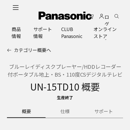
メ
イ
ロ
ン
グ
コ
商品
サポート
CLUB
オンライン
イ
ン
情報
情報
Panasonic
ストア
ン
テ
ン
カテゴリー概要へ
ツ
に
ス
ブルーレイディスクプレーヤー/HDDレコーダー
キ
付ポータブル地上・BS・110度CSデジタルテレビ
ッ
UN-15TD10 概要
プ
生産終了
概要
仕様
サポート