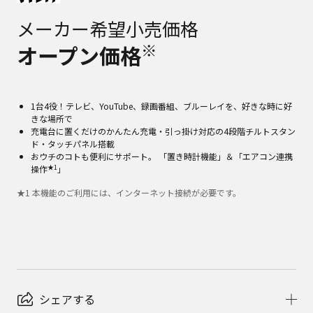
メーカー希望小売価格
※
オープン価格
1台4役！テレビ、YouTube、録画番組、ブルーレイを、好きな時に好
きな場所で
充電台に置くだけのかんたん充電・引っ掛け対応の4段階チルトスタン
ド・タッチパネル搭載
おウチのコトも便利にサポート。 「置き時計機能」＆「エアコン連携
★1
操作
」
★
1
本機能のご利用には、インターネット接続が必要です。
シェアする