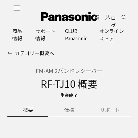
メ
イ
ロ
ン
グ
コ
商品
サポート
CLUB
オンライン
イ
ン
情報
情報
Panasonic
ストア
ン
テ
ン
カテゴリー概要へ
ツ
に
ス
FM-AM 2バンドレシーバー
キ
RF-TJ10 概要
ッ
プ
生産終了
概要
仕様
サポート