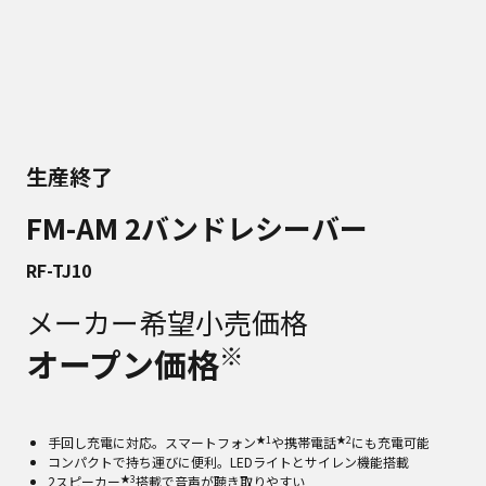
生産終了
FM-AM 2バンドレシーバー
RF-TJ10
メーカー希望小売価格
※
オープン価格
★1
★2
手回し充電に対応。スマートフォン
や携帯電話
にも充電可能
コンパクトで持ち運びに便利。LEDライトとサイレン機能搭載
★3
2スピーカー
搭載で音声が聴き取りやすい