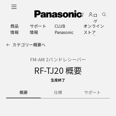
メ
イ
ロ
ン
グ
コ
商品
サポート
CLUB
オンライン
イ
ン
情報
情報
Panasonic
ストア
ン
テ
ン
カテゴリー概要へ
ツ
に
ス
FM-AM 2バンドレシーバー
キ
RF-TJ20 概要
ッ
プ
生産終了
概要
仕様
サポート