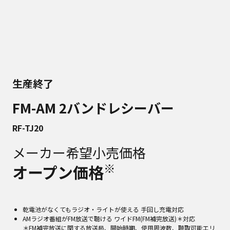
生産終了
FM-AM 2バンドレシーバー
RF-TJ20
メーカー希望小売価格
※
オープン価格
乾電池がなくてもラジオ・ライトが使える 手回し充電対応
AMラジオ番組がFM放送で聴ける ワイドFM(FM補完放送)＊対応
＊FM補完放送に関する放送局、開始時期、使用周波数、聴取可能エリ