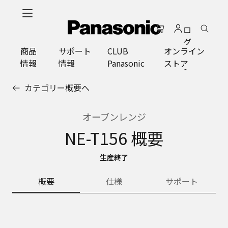
メ
イ
ロ
ン
グ
コ
商品
サポート
CLUB
オンライン
イ
ン
情報
情報
Panasonic
ストア
ン
テ
ン
カテゴリー概要へ
ツ
に
ス
オーブンレンジ
キ
NE-T156 概要
ッ
プ
生産終了
概要
仕様
サポート