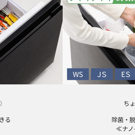
⑤
ち
きる
除菌・
≪ナノ