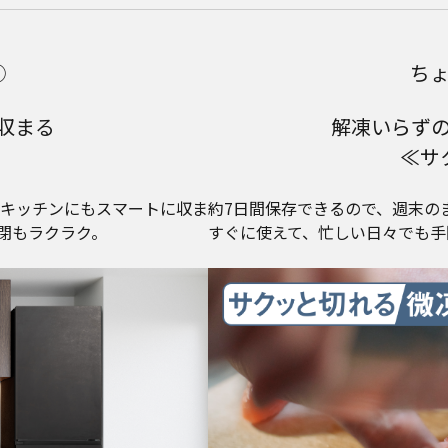
①
ち
収まる
解凍いらず
≪サ
キッチンにもスマートに収ま
約7日間保存できるので、週末の
閉もラクラク。
すぐに使えて、忙しい日々でも手