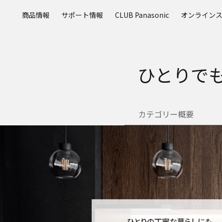
メ
商品情報
サポート情報
CLUB Panasonic
オンライン
イ
ン
コ
ン
テ
ひとりで
ン
ツ
に
ス
カテゴリー概要
キ
ッ
プ