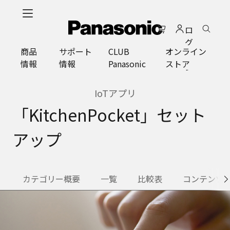
メ
イ
ロ
ン
グ
コ
商品
サポート
CLUB
オンライン
イ
ン
情報
情報
Panasonic
ストア
ン
テ
ン
ツ
IoTアプリ
に
「KitchenPocket」セット
ス
キ
アップ
ッ
プ
カテゴリー概要
一覧
比較表
コンテンツ