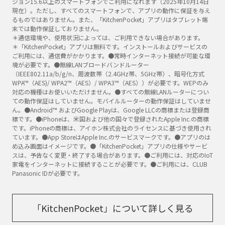
ジョン15.6以上のスマートフォンでご利用になれます（2025年10月14日
現在）。ただし、すべてのスマートフォンで、アプリの動作に保証を与え
るものではありません。また、「KitchenPocket」アプリはタブレット端
末では動作保証しておりません。
＊通信環境や、使用状況によっては、ご利用できない場合があります。
＊「KitchenPocket」アプリは無料です。インストールおよびサービスの
ご利用には、通信費がかかります。●常時インターネット接続が可能な環
境が必要です。●無線LANブロードバンドルーター
（IEEE802.11a/b/g/n、周波数帯（2.4GHz帯、5GHz帯）、暗号化方式
WPA™（AES)/ WPA2™（AES）/ WPA3™（AES））が必要です。WEPのみ
対応の機種はお使いいただけません。●すべての無線LANルーターについ
ての動作保証はしていません。モバイルルーターの動作保証はしていませ
ん。●Android™ およびGoogle Playは、Google LLCの商標または登録商
標です。●iPhoneは、米国および他の国々で登録されたApple Inc.の商標
です。iPhoneの商標は、アイホン株式会社のライセンスに基づき使用され
ています。●App StoreはApple Inc.のサービスマークです。●アプリのは
め込み画面はイメージです。●「KitchenPocket」アプリの仕様やサービ
スは、予告なく変更・終了する場合があります。●ご利用には、対応のIoT
家電をインターネットに接続することが必要です。●ご利用には、CLUB
Panasonic IDが必要です。
「KitchenPocket」について詳しく見る