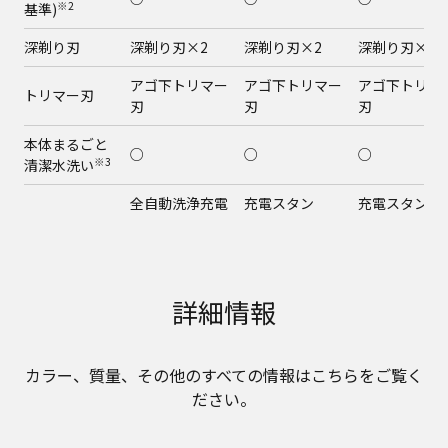
※2
基準)
深剃り刃
深剃り刃×2
深剃り刃×2
深剃り刃×2
アゴ下トリマー
アゴ下トリマー
アゴ下トリマ
トリマー刃
刃
刃
刃
本体まるごと
○
○
○
※3
清潔水洗い
全自動洗浄充電
充電スタン
充電スタン
充電システム
器/ACアダプタ
ド/ACアダプタ
ド/ACアダプ
ー
ー充電
ー充電
ACアダプター
○
○
○
詳細情報
充電
AC100～240V
AC100～240V
AC100～240V
電圧
自動電圧切替付
自動電圧切替付
自動電圧切替
カラー、質量、その他のすべての情報はこちらをご覧く
ださい。
電源
急速約1時間
急速約1時間
急速約1時間