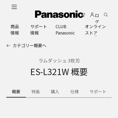
メ
イ
ロ
ン
グ
コ
商品
サポート
CLUB
オンライン
イ
ン
情報
情報
Panasonic
ストア
ン
テ
ン
カテゴリー概要へ
ツ
に
ス
ラムダッシュ 3枚刃
キ
ES-L321W 概要
ッ
プ
概要
特長
購入
仕様
サポート