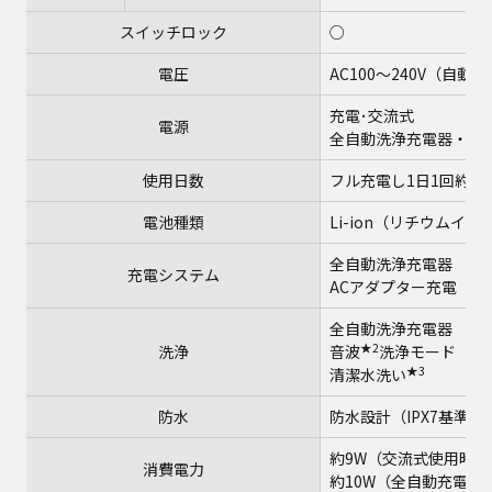
スイッチロック
○
電圧
AC100～240V（自動
充電･交流式
電源
全自動洗浄充電器・A
使用日数
フル充電し1日1回約3
電池種類
Li-ion（リチウムイ
全自動洗浄充電器
充電システム
ACアダプター充電
全自動洗浄充電器
★2
洗浄
音波
洗浄モード
★3
清潔水洗い
防水
防水設計（IPX7基準）
約9W（交流式使用時）
消費電力
約10W（全自動充電器