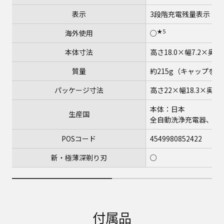
表示
3段階充電残量表示
★5
海外使用
○
本体寸法
高さ18.0×幅7.2×奥
質量
約215g（キャップを
パッケージ寸法
高さ22×幅18.3×奥行1
本体：日本
生産国
全自動洗浄充電器、A
POSコード
4549980852422
新・極薄深剃り刃
○
付属品