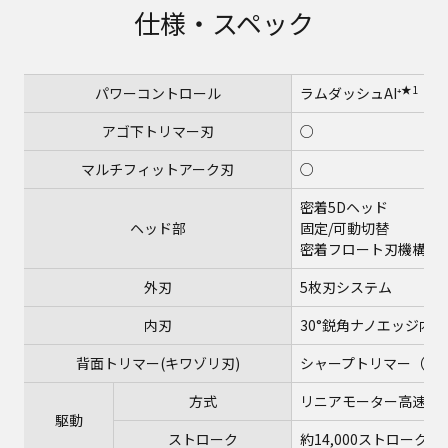
仕様・スペック
★1
パワーコントロール
ラムダッシュAI⁺
アゴ下トリマー刃
○
マルチフィットアーク刃
○
密着5Dヘッド
ヘッド部
固定/可動切替
密着フロート刃機構
外刃
5枚刃システム
内刃
30°鋭角ナノエッジ内刃
背面トリマー(キワゾリ刃)
シャープトリマー（45
方式
リニアモーター高速駆
駆動
ストローク
約14,000ストローク/分