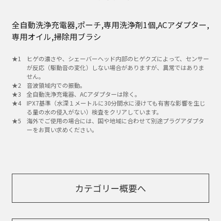
全自動洗浄充電器,ポーチ,専用洗浄剤1個,ACアダプター,
専用オイル,掃除用ブラシ
ヒゲの濃さや、シェーバーヘッド内部のヒゲクズによって、センサー
が反応（駆動音の変化）しない場合がありますが、異常ではありま
せん。
音波領域内での振動。
全自動洗浄充電器、ACアダプターは除く。
IPX7基準（水深１メートルに30分間水に浸けても有害な影響を生じ
る量の水の侵入がない）検査をクリアしています。
海外でご使用の場合には、国や地域に合わせて別途プラグアダプタ
ーをお買い求めください。
カテゴリー概要へ