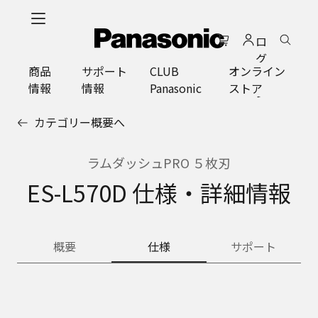
メ
イ
ロ
ン
グ
コ
商品
サポート
CLUB
オンライン
イ
ン
情報
情報
Panasonic
ストア
ン
テ
ン
カテゴリー概要へ
ツ
に
ス
ラムダッシュPRO ５枚刃
キ
ES-L570D 仕様・詳細情報
ッ
プ
概要
仕様
サポート