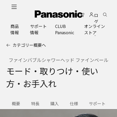
メ
イ
ロ
ン
グ
コ
商品
サポート
CLUB
オンライン
イ
ン
情報
情報
Panasonic
ストア
ン
テ
ン
カテゴリー概要へ
ツ
に
ス
ファインバブルシャワーヘッド ファインベール
キ
モード・取りつけ・使い
ッ
プ
方・お手入れ
概要
特長
購入
仕様
サポート