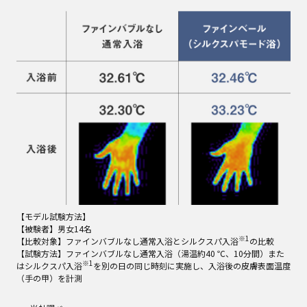
【モデル試験方法】
【被験者】男女14名
※1
【比較対象】ファインバブルなし通常入浴とシルクスパ入浴
の比較
【試験方法】ファインバブルなし通常入浴（湯温約40 ℃、10分間）また
※1
はシルクスパ入浴
を別の日の同じ時刻に実施し、入浴後の皮膚表面温度
（手の甲）を計測