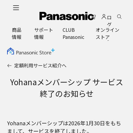
メ
イ
ロ
ン
グ
コ
商品
サポート
CLUB
オンライン
イ
ン
情報
情報
Panasonic
ストア
ン
テ
ン
ツ
に
定額利用サービス紹介へ
ス
キ
Yohanaメンバーシップ サービス
ッ
プ
終了のお知らせ
Yohanaメンバーシップは2026年1月30日をもち
まして、サービスを終了しました。