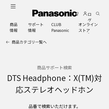
メ
イ
ロ
ン
グ
コ
商品
サポート
CLUB
オンライン
イ
ン
情報
情報
Panasonic
ストア
ン
テ
ン
商品カテゴリ一覧へ
ツ
に
ス
キ
ッ
商品サポート検索
プ
DTS Headphone：X(TM)対
応ステレオヘッドホン
品番で検索いただけます。