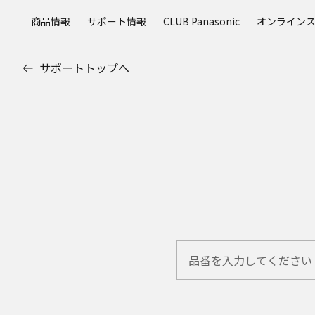
メ
商品情報
サポート情報
CLUB Panasonic
オンライン
イ
ン
コ
サポートトップへ
ン
テ
ン
ツ
に
ス
キ
ッ
プ