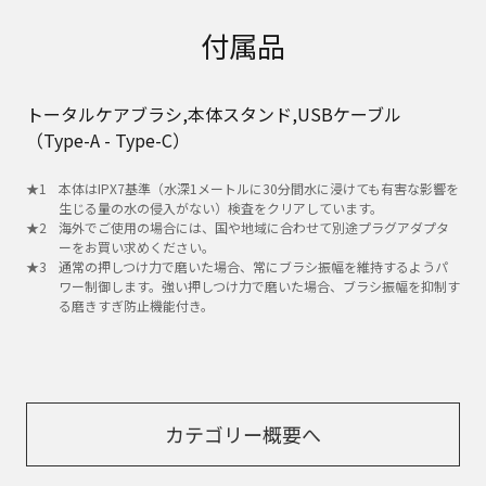
付属品
トータルケアブラシ,本体スタンド,USBケーブル
（Type-A - Type-C）
本体はIPX7基準（水深1メートルに30分間水に浸けても有害な影響を
生じる量の水の侵入がない）検査をクリアしています。
海外でご使用の場合には、国や地域に合わせて別途プラグアダプタ
ーをお買い求めください。
通常の押しつけ力で磨いた場合、常にブラシ振幅を維持するようパ
ワー制御します。強い押しつけ力で磨いた場合、ブラシ振幅を抑制す
る磨きすぎ防止機能付き。
カテゴリー概要へ