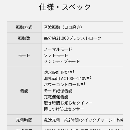
仕様・スペック
振動方式
音波振動（ヨコ磨き）
振動数
毎分約31,000ブラシストローク
ノーマルモード
モード
ソフトモード
センシティブモード
★1
防水設計 IPX7
★2
海外両用 AC100～240V
★3
パワーコントロール
機能
モード記憶機能
充電催促機能
磨き時間お知らせタイマー
押しつけ防止センサー
充電時間
急速充電：約2時間/クイックチャージ：約4分