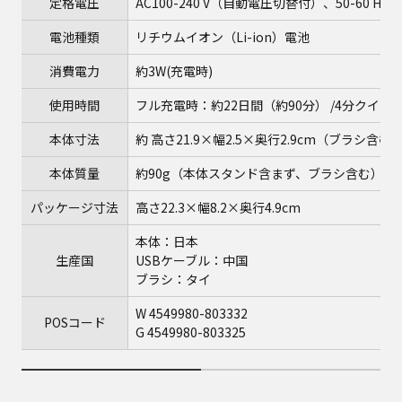
定格電圧
AC100-240 V（自動電圧切替付）、50-60
電池種類
リチウムイオン（Li-ion）電池
消費電力
約3W(充電時)
使用時間
フル充電時：約22日間（約90分） /4分クイッ
本体寸法
約 高さ21.9×幅2.5×奥行2.9cm（ブラシ含む
本体質量
約90g（本体スタンド含まず、ブラシ含む）
パッケージ寸法
高さ22.3×幅8.2×奥行4.9cm
本体：日本
生産国
USBケーブル：中国
ブラシ：タイ
W 4549980-803332
POSコード
G 4549980-803325