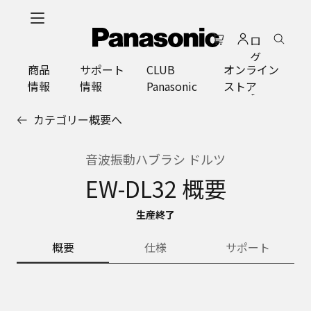
メ
イ
ロ
ン
グ
コ
商品
サポート
CLUB
オンライン
イ
ン
情報
情報
Panasonic
ストア
ン
テ
ン
カテゴリー概要へ
ツ
に
ス
音波振動ハブラシ ドルツ
キ
EW-DL32 概要
ッ
プ
生産終了
概要
仕様
サポート