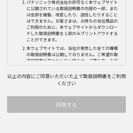
パナソニック株式会社の許可なく本ウェブサイト
に公開されている取扱説明書の内容の一部、また
は全部を複製、改変したり、送信したりすること
はできません。お客さまは、お持ちの当社商品の
ご利用のために、本ウェブサイトからダウンロー
ドした取扱説明書を１部のみプリントアウトする
ことができます。
本ウェブサイトでは、当社が発売した全ての機種
の取扱説明書は公開しておりません。ご希望の取
扱説明書が見つからない場合は、ご購入店、お近
くの当社商品の取扱店、または当社サービス会社
に直接お問い合わせの上、ご購入いただきますよ
以上の内容にご同意いただいた上で取扱説明書をご利用
うお願いいたします。ただし、商品自体の生産中
ください
止などの理由により、当該商品につき取扱説明書
をご提供できない場合がありますので、あらかじ
めご了承ください。
同意する
本ウェブサイトに公開されている取扱説明書の対
象商品が生産中止などの理由でご購入できない場
合がありますので、あらかじめご了承ください。
取扱説明書の内容