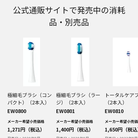
取扱説明書に記載のご相談窓口における個人情報
公式通販サイトで発売中の消耗
のお取り扱いについて。パナソニック株式会社お
よびその関係会社は、お客様の個人情報やご相談
品・別売品
内容を、ご相談への対応や修理、その確認などの
ために利用し、その記録を残すことがあります。
また、個人情報を適切に管理し、修理業務を委託
する場合や正当な理由がある場合を除き、第三者
に提供しません。お問い合わせは、ご相談された
窓口にご連絡ください。
なお、本ウェブサイトに公開されている取扱説明
書は、原則として商品が発売された当初のものを
掲載しています。したがいまして、会社名やお客
様ご相談窓口の連絡先などが変更されている場合
があります。また、本ウェブサイトに公開されて
いる説明書の記載内容と、お客様がお持ちの商品
極細毛ブラシ（コン
極細毛ブラシ（ラー
トータルケア
の仕様がその後のマイナーチェンジにより、異な
パクト）（2本入）
ジ）（2本入）
（2本入）
る場合があります。本ウェブサイトに公開されて
EW0800
EW0801
EW0810
いる取扱説明書の内容とお手持ちの商品の仕様に
相違がある場合は、ご購入店、お近くの当社商品
メーカー希望小売価格
メーカー希望小売価格
メーカー希望小売価
の取扱店、または当社サービス会社に直接お問い
1,271
円（税込）
1,400
円（税込）
1,650
円（税込
合わせください。また、商品に同梱される取扱説