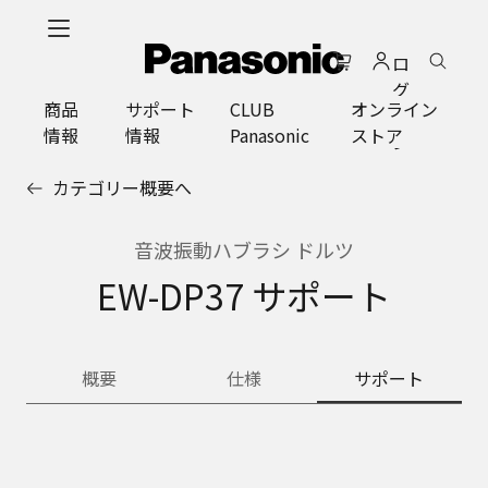
メ
イ
ロ
ン
グ
コ
商品
サポート
CLUB
オンライン
イ
ン
情報
情報
Panasonic
ストア
ン
テ
ン
カテゴリー概要へ
ツ
に
ス
音波振動ハブラシ ドルツ
キ
EW-DP37 サポート
ッ
プ
概要
仕様
サポート