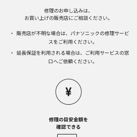
お近くの当社商品の取扱店、または当社サービス
会社に直接お問い合わせください。
修理のお申し込みは、​
お買い上げの販売店にご相談ください。​
本ウェブサイトのサービスに係わる損害の免責
本ウェブサイトのサービスの利用、または利用できな
かったことにより万一損害（データの破損・業務の中
販売店が不明な場合は、​パナソニックの修理サービ
断・営業情報の損失などによる損害を含む）が生じ、
スをご利用ください。​
たとえそのような損害の発生や第三者からの賠償請求
の可能性があることについてあらかじめ知らされた場
延長保証を利用される場合は、​ご利用サービスの窓
合でも、当社は一切責任を負いませんことをご了承く
口へご依頼ください。
ださい。
本ウェブサイトのサービスの中止、変更など
本ウェブサイトのサービスは予告なく中止、または内
容や条件を変更する場合があります。あらかじめご了
承ください。
お問い合わせ
取扱説明書は、商品をご購入いただいたお客様のため
の資料です。本ウェブサイトに公開されている取扱説
修理の目安金額を​
明書について、ご購入のお客様以外からのお問い合わ
せにはお応えできない場合がありますことを、ご了承
確認できる
ください。