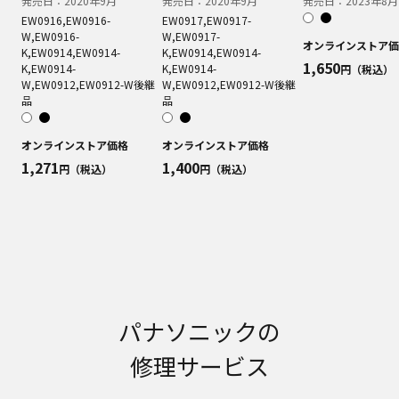
発売日：
2020年9月
発売日：
2020年9月
発売日：
2023年8月
明書が改訂されている場合、当社の選択により、
EW0916,EW0916-
EW0917,EW0917-
予告なく、発売当初のものに代えて、改訂版を本
W,EW0916-
W,EW0917-
ウェブサイトに掲載する場合もあります。ただ
オンラインストア価
K,EW0914,EW0914-
K,EW0914,EW0914-
し、本ウェブサイトに公開されている取扱説明書
1,650
K,EW0914-
K,EW0914-
円（税込）
は、商品本体に同梱する取扱説明書の変更の度に
W,EW0912,EW0912-W
後継
W,EW0912,EW0912-W
後継
修正・更新するものではありません。
品
品
商品には、取扱説明書を補足する操作ガイドなど
の印刷物が同梱されていることがありますが、本
オンラインストア価格
オンラインストア価格
ウェブサイトではそれらの印刷物は公開しており
1,271
1,400
円（税込）
円（税込）
ませんことをご了承ください。
安全上のご注意
商品ご使用時の安全上のご注意については、取扱
説明書に記載または別途同梱の別紙にてお客様に
ご提供しておりますが、本ウェブサイトでは別紙
にて提供している情報は公開しておりません。
取扱説明書中に記載する安全上のご注意は、法的
パナソニックの
規制などの変化に応じて変更する場合がありま
す。お手持ちの商品に関し、本ウェブサイトに公
修理サービス
開されている取扱説明書に記載の安全上のご注意
についてのご質問等がありましたら、ご購入店、