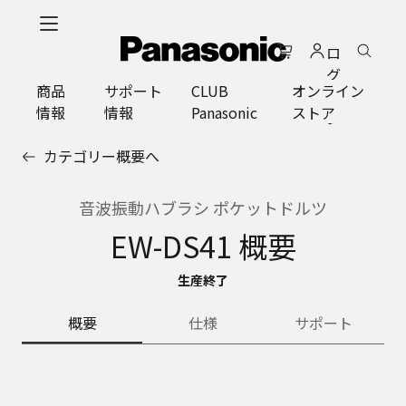
メ
イ
ロ
ン
グ
コ
商品
サポート
CLUB
オンライン
イ
ン
情報
情報
Panasonic
ストア
ン
テ
ン
カテゴリー概要へ
ツ
に
ス
音波振動ハブラシ ポケットドルツ
キ
EW-DS41 概要
ッ
プ
生産終了
概要
仕様
サポート