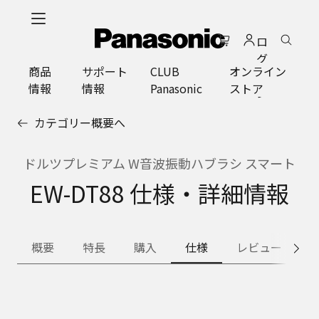
メ
イ
ロ
ン
グ
コ
商品
サポート
CLUB
オンライン
イ
ン
情報
情報
Panasonic
ストア
ン
テ
ン
カテゴリー概要へ
ツ
に
ス
ドルツプレミアム W音波振動ハブラシ スマート
キ
EW-DT88 仕様・詳細情報
ッ
プ
概要
特長
購入
仕様
レビュー