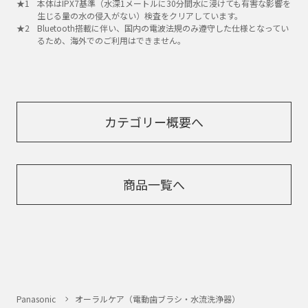
本体はIPX7基準（水深1メートルに30分間水に浸けても有害な影響を
生じる量の水の侵入がない）検査をクリアしています。
Bluetooth搭載に伴い、国内の電波法規のみ遵守した仕様となってい
るため、海外でのご利用はできません。
カテゴリー概要へ
商品一覧へ
Panasonic
オーラルケア（電動歯ブラシ・水流洗浄器）