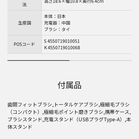
高さ18.6×幅10.8×奥行6.4cm
法
本体：日本
生産国
充電器：中国
ブラシ：タイ
S 4550719010051
POSコード
K 4550719010068
付属品
歯間フィットブラシ,トータルケアブラシ,極細毛ブラシ
（コンパクト）,極細毛ポイント磨きブラシ,携帯ケース,
ブラシスタンド,充電スタンド（USBプラグType-A）,本
体スタンド