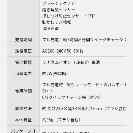
ブラッシングナビ
磨き角度センサー
押しつけ防止センサー・プロ
動かしすぎ検知
USB充電
充電時間
フル充電：約7時間/6分間クイックチャージ：約
定格電圧
AC100-240V 50-60Hz
電池種類
リチウムイオン（Li-ion）電池
消費電力
約2W(充電時)
フル充電時：Wクリーンモード・Wガムモード時 約
使用時間
分）/
6分クイックチャージ時：約2分
本体寸法
約 高さ23.3×幅2.4×奥行2.6cm（ブラシ含む）
本体質量
約95g（ブラシ含む）
パッケージ寸