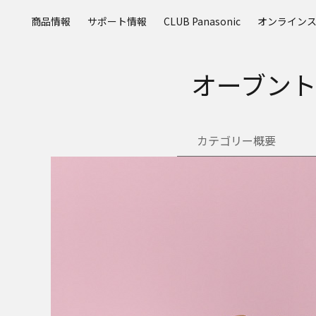
メ
商品情報
サポート情報
CLUB Panasonic
オンライン
イ
ン
コ
オーブント
ン
テ
ン
ツ
カテゴリー概要
に
ス
キ
ッ
プ