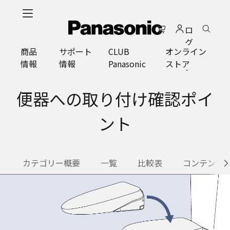
メ
イ
ロ
ン
グ
コ
商品
サポート
CLUB
オンライン
イ
ン
情報
情報
Panasonic
ストア
ン
テ
ン
ツ
便器への取り付け確認ポイ
に
ス
ント
キ
ッ
プ
カテゴリー概要
一覧
比較表
コンテンツ