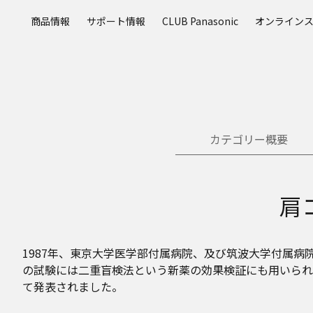
メ
商品情報
サポート情報
CLUB Panasonic
オンライン
イ
ン
コ
ン
テ
ン
ツ
カテゴリー概要
に
ス
キ
ッ
肩
プ
1987年、東京大学医学部付属病院、及び筑波大学付属
の試験には二重盲検法という新薬の効果検証にも用いられ
て発表されました。