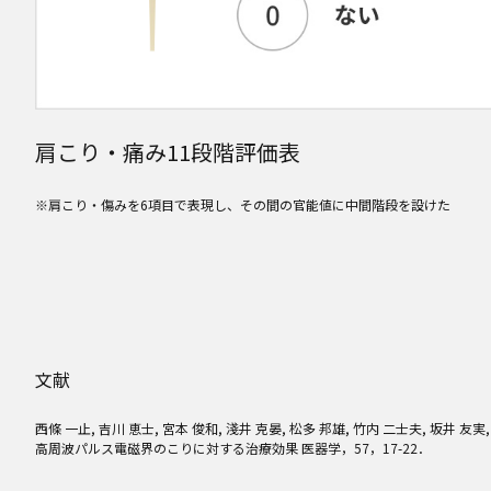
肩こり・痛み11段階評価表
※肩こり・傷みを6項目で表現し、その間の官能値に中間階段を設けた
文献
西條 一止, 吉川 恵士, 宮本 俊和, 淺井 克晏, 松多 邦雄, 竹内 二士夫, 坂井 友実,
高周波パルス電磁界のこりに対する治療効果 医器学，57，17-22．