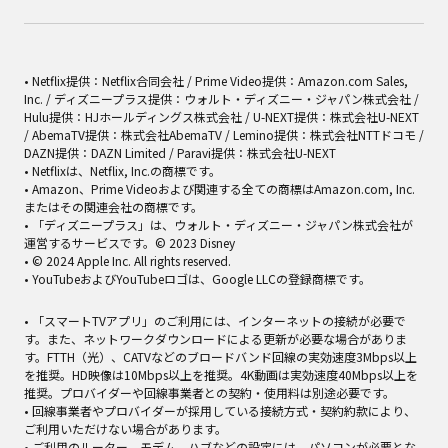
• Netflix提供：Netflix合同会社 / Prime Video提供：Amazon.com Sales,
Inc. / ディズニープラス提供：ウォルト・ディズニー・ジャパン株式会社 /
Hulu提供：HJホールディングス株式会社 / U-NEXT提供：株式会社U-NEXT
/ AbemaTV提供：株式会社AbemaTV / Lemino提供：株式会社NTTドコモ /
DAZN提供：DAZN Limited / Paravi提供：株式会社U-NEXT
• Netflixは、Netflix, Inc.の商標です。
• Amazon、Prime Videoおよび関連する全ての商標はAmazon.com, Inc.
またはその関連会社の商標です。
• 「ディズニープラス」は、ウォルト・ディズニー・ジャパン株式会社が
運営するサービスです。© 2023 Disney
• © 2024 Apple Inc. All rights reserved.
• YouTubeおよびYouTubeロゴは、Google LLCの登録商標です。
• 「スマートTVアプリ」のご利用には、インターネットの接続が必要で
す。また、ネットワークダウンロードによる更新が必要な場合がありま
す。FTTH（光）、CATVなどのブロードバンド回線の実効速度3Mbps以上
を推奨。HD映像は10Mbps以上を推奨。4K動画は実効速度40Mbps以上を
推奨。プロバイダーや回線事業者との契約・使用料は別途必要です。
• 回線事業者やプロバイダーが採用している接続方式・契約約款により、
ご利用いただけない場合があります。
• ご利用のルーター、モデム、ハブなどの設定には、パソコンが必要とな