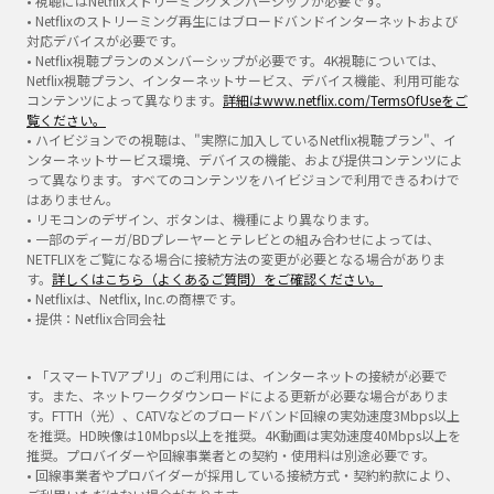
• 視聴にはNetflixストリーミングメンバーシップが必要です。
• Netflixのストリーミング再生にはブロードバンドインターネットおよび
対応デバイスが必要です。
• Netflix視聴プランのメンバーシップが必要です。4K視聴については、
Netflix視聴プラン、インターネットサービス、デバイス機能、利用可能な
コンテンツによって異なります。
詳細はwww.netflix.com/TermsOfUseをご
覧ください。
• ハイビジョンでの視聴は、"実際に加入しているNetflix視聴プラン"、イ
ンターネットサービス環境、デバイスの機能、および提供コンテンツによ
って異なります。すべてのコンテンツをハイビジョンで利用できるわけで
はありません。
• リモコンのデザイン、ボタンは、機種により異なります。
• 一部のディーガ/BDプレーヤーとテレビとの組み合わせによっては、
NETFLIXをご覧になる場合に接続方法の変更が必要となる場合がありま
す。
詳しくはこちら（よくあるご質問）をご確認ください。
• Netflixは、Netflix, Inc.の商標です。
• 提供：Netflix合同会社
• 「スマートTVアプリ」のご利用には、インターネットの接続が必要で
す。また、ネットワークダウンロードによる更新が必要な場合がありま
す。FTTH（光）、CATVなどのブロードバンド回線の実効速度3Mbps以上
を推奨。HD映像は10Mbps以上を推奨。4K動画は実効速度40Mbps以上を
推奨。プロバイダーや回線事業者との契約・使用料は別途必要です。
• 回線事業者やプロバイダーが採用している接続方式・契約約款により、