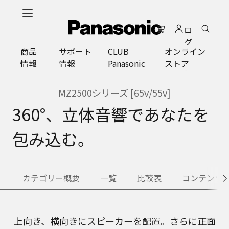
メ
イ
ロ
ン
グ
コ
商品
サポート
CLUB
オンライン
イ
ン
情報
情報
Panasonic
ストア
ン
テ
ン
ツ
MZ2500シリーズ [65v/55v]
に
360°、立体音響であなたを
ス
キ
包み込む。
ッ
プ
カテゴリー概要
一覧
比較表
コンテンツ
上向き、横向きにスピーカーを配置。さらに正面