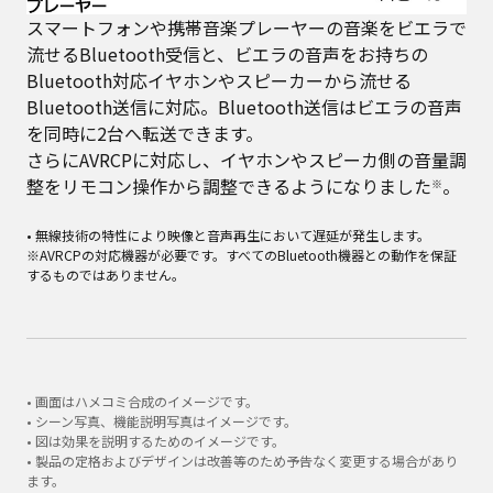
スマートフォンや携帯音楽プレーヤーの音楽をビエラで
流せるBluetooth受信と、ビエラの音声をお持ちの
Bluetooth対応イヤホンやスピーカーから流せる
Bluetooth送信に対応。Bluetooth送信はビエラの音声
を同時に2台へ転送できます。
さらにAVRCPに対応し、イヤホンやスピーカ側の音量調
整をリモコン操作から調整できるようになりました
。
※
• 無線技術の特性により映像と音声再生において遅延が発生します。
※AVRCPの対応機器が必要です。すべてのBluetooth機器との動作を保証
するものではありません。
• 画面はハメコミ合成のイメージです。
• シーン写真、機能説明写真はイメージです。
• 図は効果を説明するためのイメージです。
• 製品の定格およびデザインは改善等のため予告なく変更する場合があり
ます。