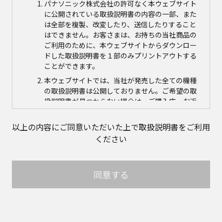
パナソニック株式会社の許可なく本ウェブサイト
に公開されている取扱説明書の内容の一部、また
は全部を複製、改変したり、送信したりすること
はできません。お客さまは、お持ちの当社商品の
ご利用のために、本ウェブサイトからダウンロー
ドした取扱説明書を１部のみプリントアウトする
ことができます。
本ウェブサイトでは、当社が発売した全ての機種
の取扱説明書は公開しておりません。ご希望の取
扱説明書が見つからない場合は、ご購入店、お近
くの当社商品の取扱店、または当社サービス会社
に直接お問い合わせの上、ご購入いただきますよ
以上の内容にご同意いただいた上で取扱説明書をご利用
うお願いいたします。ただし、商品自体の生産中
ください
止などの理由により、当該商品につき取扱説明書
をご提供できない場合がありますので、あらかじ
めご了承ください。
同意する
本ウェブサイトに公開されている取扱説明書の対
象商品が生産中止などの理由でご購入できない場
合がありますので、あらかじめご了承ください。
取扱説明書の内容