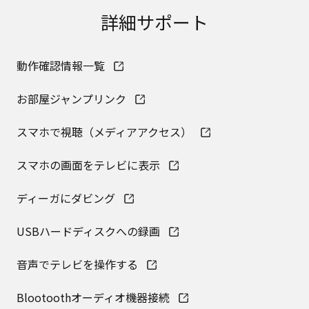
取扱説明書に記載のご相談窓口における個人情報
詳細サポート
のお取り扱いについて。パナソニック株式会社お
よびその関係会社は、お客様の個人情報やご相談
内容を、ご相談への対応や修理、その確認などの
動作確認情報一覧
ために利用し、その記録を残すことがあります。
また、個人情報を適切に管理し、修理業務を委託
する場合や正当な理由がある場合を除き、第三者
お部屋ジャンプリンク
に提供しません。お問い合わせは、ご相談された
窓口にご連絡ください。
スマホで視聴（メディアアクセス）
なお、本ウェブサイトに公開されている取扱説明
書は、原則として商品が発売された当初のものを
スマホの画面をテレビに表示
掲載しています。したがいまして、会社名やお客
様ご相談窓口の連絡先などが変更されている場合
があります。また、本ウェブサイトに公開されて
ディーガにダビング
いる説明書の記載内容と、お客様がお持ちの商品
の仕様がその後のマイナーチェンジにより、異な
USBハードディスクへの録画
る場合があります。本ウェブサイトに公開されて
いる取扱説明書の内容とお手持ちの商品の仕様に
音声でテレビを操作する
相違がある場合は、ご購入店、お近くの当社商品
の取扱店、または当社サービス会社に直接お問い
Blootoothオーディオ機器接続
合わせください。また、商品に同梱される取扱説