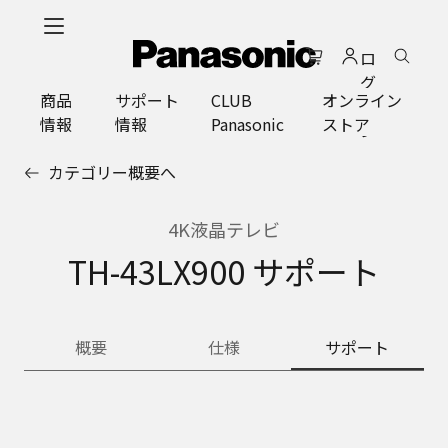
メ
イ
ロ
ン
グ
コ
商品
サポート
CLUB
オンライン
イ
ン
情報
情報
Panasonic
ストア
ン
テ
ン
カテゴリー概要へ
ツ
に
ス
4K液晶テレビ
キ
TH-43LX900 サポート
ッ
プ
概要
仕様
サポート