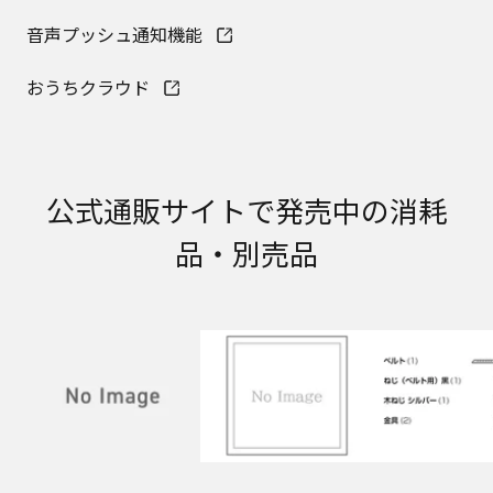
明書が改訂されている場合、当社の選択により、
予告なく、発売当初のものに代えて、改訂版を本
音声プッシュ通知機能
ウェブサイトに掲載する場合もあります。ただ
し、本ウェブサイトに公開されている取扱説明書
おうちクラウド
は、商品本体に同梱する取扱説明書の変更の度に
修正・更新するものではありません。
商品には、取扱説明書を補足する操作ガイドなど
の印刷物が同梱されていることがありますが、本
ウェブサイトではそれらの印刷物は公開しており
公式通販サイトで発売中の消耗
ませんことをご了承ください。
品・別売品
安全上のご注意
商品ご使用時の安全上のご注意については、取扱
説明書に記載または別途同梱の別紙にてお客様に
ご提供しておりますが、本ウェブサイトでは別紙
にて提供している情報は公開しておりません。
取扱説明書中に記載する安全上のご注意は、法的
規制などの変化に応じて変更する場合がありま
す。お手持ちの商品に関し、本ウェブサイトに公
開されている取扱説明書に記載の安全上のご注意
についてのご質問等がありましたら、ご購入店、