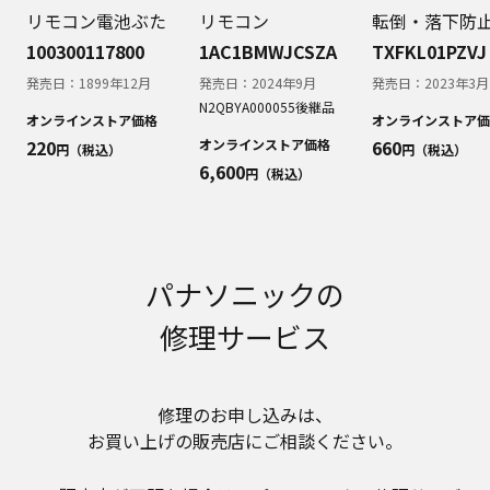
お近くの当社商品の取扱店、または当社サービス
リモコン電池ぶた
リモコン
転倒・落下防
会社に直接お問い合わせください。
100300117800
1AC1BMWJCSZA
TXFKL01PZVJ
本ウェブサイトのサービスに係わる損害の免責
発売日：
1899年12月
発売日：
2024年9月
発売日：
2023年3月
本ウェブサイトのサービスの利用、または利用できな
N2QBYA000055
後継品
かったことにより万一損害（データの破損・業務の中
オンラインストア価格
オンラインストア価
断・営業情報の損失などによる損害を含む）が生じ、
220
オンラインストア価格
660
円（税込）
円（税込）
たとえそのような損害の発生や第三者からの賠償請求
6,600
円（税込）
の可能性があることについてあらかじめ知らされた場
合でも、当社は一切責任を負いませんことをご了承く
ださい。
本ウェブサイトのサービスの中止、変更など
本ウェブサイトのサービスは予告なく中止、または内
パナソニックの
容や条件を変更する場合があります。あらかじめご了
承ください。
修理サービス
お問い合わせ
取扱説明書は、商品をご購入いただいたお客様のため
の資料です。本ウェブサイトに公開されている取扱説
修理のお申し込みは、​
明書について、ご購入のお客様以外からのお問い合わ
お買い上げの販売店にご相談ください。​
せにはお応えできない場合がありますことを、ご了承
ください。