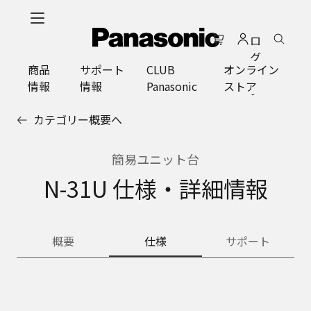
メ
イ
ロ
ン
グ
コ
商品
サポート
CLUB
オンライン
イ
ン
情報
情報
Panasonic
ストア
ン
テ
ン
カテゴリー概要へ
ツ
に
ス
簡易ユニット台
キ
N-31U 仕様・詳細情報
ッ
プ
概要
仕様
サポート