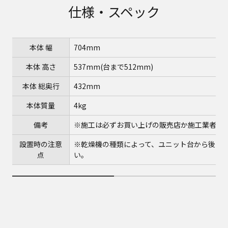
仕様・スペック
本体 幅
704mm
本体 高さ
537mm(台まで512mm)
本体 総奥行
432mm
本体質量
4kg
備考
※施工は必ずお買い上げの販売店か施工業者に
設置時の注意
※乾燥機の種類によって、ユニット台から後ろ
点
い。