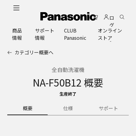
メ
イ
ロ
ン
グ
コ
商品
サポート
CLUB
オンライン
イ
ン
情報
情報
Panasonic
ストア
ン
テ
ン
カテゴリー概要へ
ツ
に
ス
全自動洗濯機
キ
NA-F50B12 概要
ッ
プ
生産終了
概要
仕様
サポート