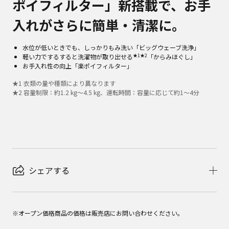
ポイフィルター」新搭載で、お手
入れがさらに簡単・清潔に。
水位が低いときでも、しっかりもみ洗い「ビッグウェーブ洗浄」
★1
★2
軽い力でするすると洗濯物が取り出せる
「からみほぐし」
お手入れ性の向上「楽ポイフィルター」
★
1
衣類の量や種類により異なります
★
2
容量制限：約1.2 kg～4.5 kg、運転時間：容量に応じて約1～4分
シェアする
※オープン価格商品の価格は販売店にお問い合わせください。