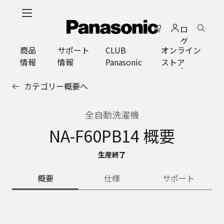
メ
イ
ロ
ン
グ
コ
商品
サポート
CLUB
オンライン
イ
ン
情報
情報
Panasonic
ストア
ン
テ
ン
カテゴリー概要へ
ツ
に
ス
全自動洗濯機
キ
NA-F60PB14 概要
ッ
プ
生産終了
概要
仕様
サポート