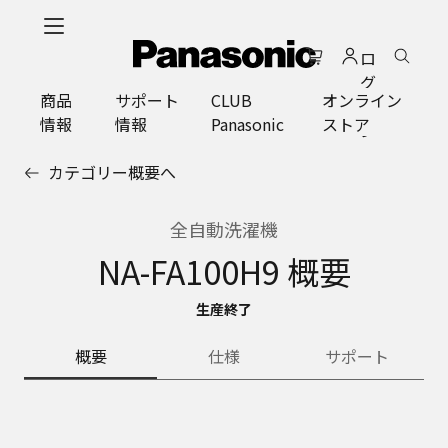
メ
イ
ロ
ン
グ
コ
商品
サポート
CLUB
オンライン
イ
ン
情報
情報
Panasonic
ストア
ン
テ
ン
カテゴリー概要へ
ツ
に
ス
全自動洗濯機
キ
NA-FA100H9 概要
ッ
プ
生産終了
概要
仕様
サポート