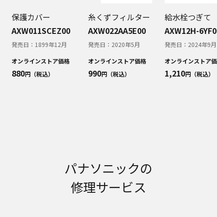
明書が改訂されている場合、当社の選択により、
予告なく、発売当初のものに代えて、改訂版を本
保護カバー
糸くずフィルター
給水栓つぎて
ウェブサイトに掲載する場合もあります。ただ
AXW011SCEZ00
AXW022AA5E00
AXW12H-6YF0
し、本ウェブサイトに公開されている取扱説明書
は、商品本体に同梱する取扱説明書の変更の度に
発売日：
1899年12月
発売日：
2020年5月
発売日：
2024年9月
修正・更新するものではありません。
オンラインストア価格
オンラインストア価格
オンラインストア価
商品には、取扱説明書を補足する操作ガイドなど
880
990
1,210
円（税込）
円（税込）
円（税込）
の印刷物が同梱されていることがありますが、本
ウェブサイトではそれらの印刷物は公開しており
ませんことをご了承ください。
安全上のご注意
商品ご使用時の安全上のご注意については、取扱
説明書に記載または別途同梱の別紙にてお客様に
ご提供しておりますが、本ウェブサイトでは別紙
にて提供している情報は公開しておりません。
パナソニックの
取扱説明書中に記載する安全上のご注意は、法的
規制などの変化に応じて変更する場合がありま
修理サービス
す。お手持ちの商品に関し、本ウェブサイトに公
開されている取扱説明書に記載の安全上のご注意
についてのご質問等がありましたら、ご購入店、