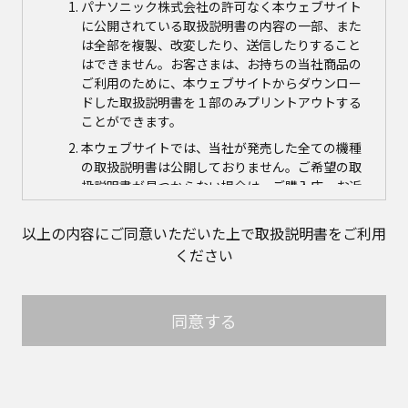
パナソニック株式会社の許可なく本ウェブサイト
に公開されている取扱説明書の内容の一部、また
は全部を複製、改変したり、送信したりすること
はできません。お客さまは、お持ちの当社商品の
ご利用のために、本ウェブサイトからダウンロー
ドした取扱説明書を１部のみプリントアウトする
ことができます。
本ウェブサイトでは、当社が発売した全ての機種
の取扱説明書は公開しておりません。ご希望の取
扱説明書が見つからない場合は、ご購入店、お近
くの当社商品の取扱店、または当社サービス会社
に直接お問い合わせの上、ご購入いただきますよ
以上の内容にご同意いただいた上で取扱説明書をご利用
うお願いいたします。ただし、商品自体の生産中
ください
止などの理由により、当該商品につき取扱説明書
をご提供できない場合がありますので、あらかじ
めご了承ください。
同意する
本ウェブサイトに公開されている取扱説明書の対
象商品が生産中止などの理由でご購入できない場
合がありますので、あらかじめご了承ください。
取扱説明書の内容