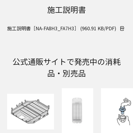
取扱説明書に記載のご相談窓口における個人情報
施工説明書
のお取り扱いについて。パナソニック株式会社お
よびその関係会社は、お客様の個人情報やご相談
内容を、ご相談への対応や修理、その確認などの
施工説明書［NA-FA8H3_FA7H3］ (960.91 KB/PDF)
ために利用し、その記録を残すことがあります。
また、個人情報を適切に管理し、修理業務を委託
する場合や正当な理由がある場合を除き、第三者
に提供しません。お問い合わせは、ご相談された
窓口にご連絡ください。
公式通販サイトで発売中の消耗
なお、本ウェブサイトに公開されている取扱説明
書は、原則として商品が発売された当初のものを
品・別売品
掲載しています。したがいまして、会社名やお客
様ご相談窓口の連絡先などが変更されている場合
があります。また、本ウェブサイトに公開されて
いる説明書の記載内容と、お客様がお持ちの商品
の仕様がその後のマイナーチェンジにより、異な
る場合があります。本ウェブサイトに公開されて
いる取扱説明書の内容とお手持ちの商品の仕様に
相違がある場合は、ご購入店、お近くの当社商品
の取扱店、または当社サービス会社に直接お問い
合わせください。また、商品に同梱される取扱説