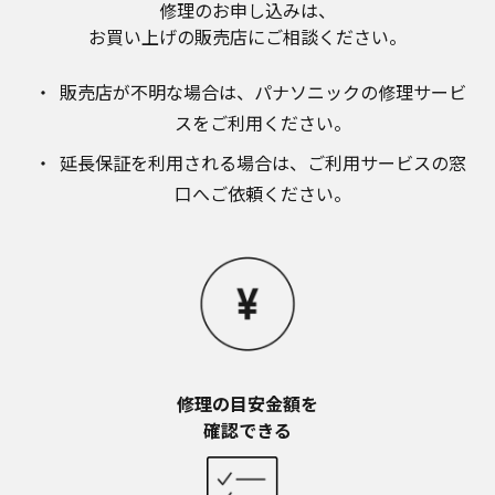
修理のお申し込みは、​
お近くの当社商品の取扱店、または当社サービス
会社に直接お問い合わせください。
お買い上げの販売店にご相談ください。​
本ウェブサイトのサービスに係わる損害の免責
本ウェブサイトのサービスの利用、または利用できな
販売店が不明な場合は、​パナソニックの修理サービ
かったことにより万一損害（データの破損・業務の中
スをご利用ください。​
断・営業情報の損失などによる損害を含む）が生じ、
たとえそのような損害の発生や第三者からの賠償請求
延長保証を利用される場合は、​ご利用サービスの窓
の可能性があることについてあらかじめ知らされた場
口へご依頼ください。
合でも、当社は一切責任を負いませんことをご了承く
ださい。
本ウェブサイトのサービスの中止、変更など
本ウェブサイトのサービスは予告なく中止、または内
容や条件を変更する場合があります。あらかじめご了
承ください。
お問い合わせ
取扱説明書は、商品をご購入いただいたお客様のため
修理の目安金額を​
の資料です。本ウェブサイトに公開されている取扱説
確認できる
明書について、ご購入のお客様以外からのお問い合わ
せにはお応えできない場合がありますことを、ご了承
ください。