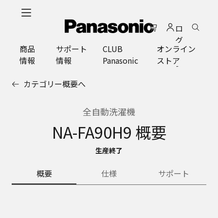
メ
イ
ロ
ン
グ
コ
商品
サポート
CLUB
オンライン
イ
ン
情報
情報
Panasonic
ストア
ン
テ
ン
カテゴリー概要へ
ツ
に
ス
全自動洗濯機
キ
NA-FA90H9 概要
ッ
プ
生産終了
概要
仕様
サポート