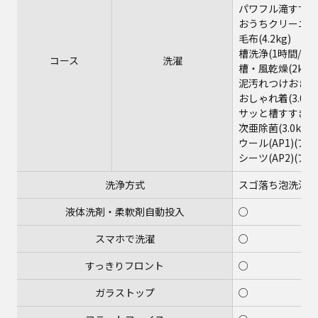
パワフル滝すすぎ(5
おうちクリーニング(
毛布(4.2kg)
槽洗浄(1時間/6時
コース
洗濯
槽・風乾燥(2kg)(
泥汚れつけおき(3k
おしゃれ着(3.0kg
サッと槽すすぎ
次亜除菌(3.0kg)
ウール(AP1)(ア
シーツ(AP2)(ア
洗浄方式
スゴ落ち泡洗浄・
液体洗剤・柔軟剤自動投入
○
スマホで洗濯
○
すっきりフロント
○
ガラストップ
○