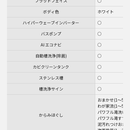
フラットフェイス
○
ボディ色
ホワイト
ハイパーウェーブインバーター
○
バスポンプ
○
AI エコナビ
○
自動槽洗浄(除菌)
○
カビクリーンタンク
○
ステンレス槽
○
槽洗浄サイン
○
おまかせ(1～5kg
わが家流(1～5kg
パワフル滝洗い(1～
からみほぐし
パワフル滝すすぎ(1
泥汚れつけおき(1～