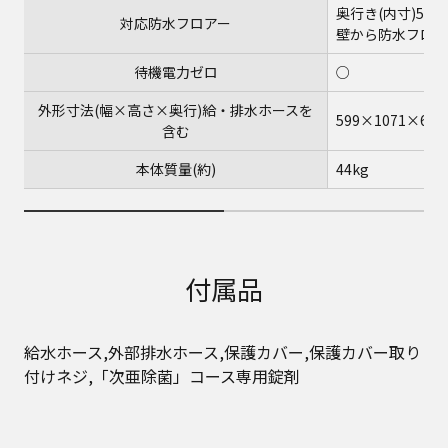
奥行き(内寸)54
対応防水フロアー
壁から防水フロア
待機電力ゼロ
○
外形寸法(幅×高さ×奥行)給・排水ホースを
599×1071×63
含む
本体質量(約)
44kg
付属品
給水ホース,外部排水ホース,保護カバー,保護カバー取り
付けネジ,「次亜除菌」コース専用錠剤