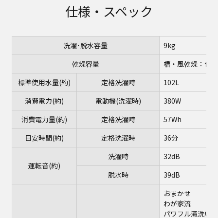
仕様・スペック
洗濯･脱水容量
9kg
乾燥容量
槽・風乾燥：化繊
標準使用水量(約)
定格洗濯時
102L
消費電力(約)
電動機(洗濯時)
380W
消費電力量(約)
定格洗濯時
57Wh
目安時間(約)
定格洗濯時
36分
洗濯時
32dB
運転音(約)
脱水時
39dB
おまかせ
わが家流
パワフル滝洗い(5.