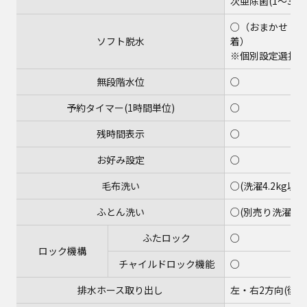
次亜除菌(1～3kg
○（おまかせ・わ
ソフト脱水
着）
※個別設定選択
無段階水位
○
予約タイマー(1時間単位)
○
残時間表示
○
お好み設定
○
毛布洗い
○(洗濯4.2kg以下
ふとん洗い
○(別売り洗濯キ
ふたロック
○
ロック機構
チャイルドロック機能
○
排水ホース取り出し
左・右2方向(後出