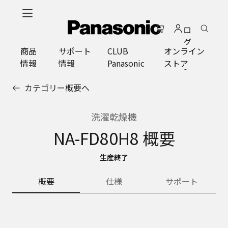
メ
イ
ロ
ン
グ
コ
商品
サポート
CLUB
オンライン
イ
ン
情報
情報
Panasonic
ストア
ン
テ
ン
カテゴリー概要へ
ツ
に
ス
洗濯乾燥機
キ
NA-FD80H8 概要
ッ
プ
生産終了
概要
仕様
サポート