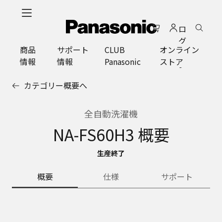
メ
イ
ロ
ン
グ
コ
商品
サポート
CLUB
オンライン
イ
ン
情報
情報
Panasonic
ストア
ン
テ
ン
カテゴリー概要へ
ツ
に
ス
全自動洗濯機
キ
NA-FS60H3 概要
ッ
プ
生産終了
概要
仕様
サポート