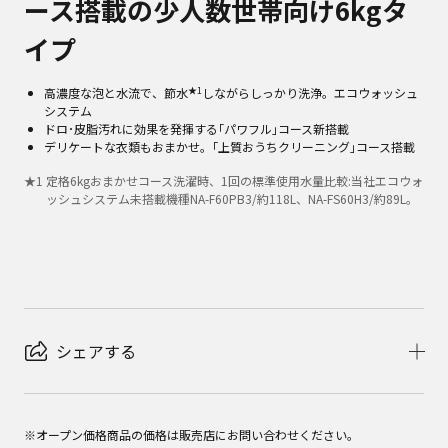
ース搭載の少人数世帯向け6kgタ
イプ
★1
高濃度な泡と水流で、節水
しながらしっかり洗浄。エコウォッシュ
システム
ドロ･皮脂汚れに効果を発揮する｢パワフル｣コース新搭載
デリケートな衣類もおまかせ。｢上質おうちクリーニング｣コース搭載
★
1
定格6kgおまかせコース洗濯時、1回の標準使用水量比較:当社エコウォ
ッシュシステム未搭載機種NA-F60PB3/約118L、NA-FS60H3/約89L。
シェアする
※オープン価格商品の価格は販売店にお問い合わせください。