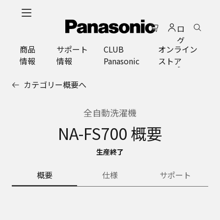
メ
イ
ロ
ン
グ
コ
商品
サポート
CLUB
オンライン
イ
ン
情報
情報
Panasonic
ストア
ン
テ
ン
カテゴリー概要へ
ツ
に
ス
全自動洗濯機
キ
NA-FS700 概要
ッ
プ
生産終了
概要
仕様
サポート