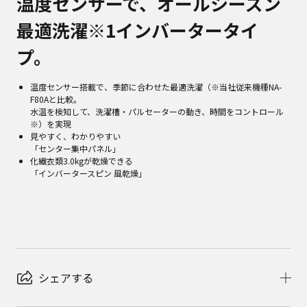
温度センサーで、オールシーズン
最適洗濯※1インバータータイ
プ。
温度センサー搭載で、季節に合わせた最適洗濯（※当社従来機種NA-
F80Aと比較。
水温を検知して、洗濯槽・パルセーターの動き、時間をコントロール
※）を実現
見やすく、わかりやすい
「センター集中パネル」
化繊衣類3.0kgが乾燥できる
「インバータースピン 風乾燥」
シェアする