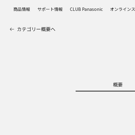
メ
商品情報
サポート情報
CLUB Panasonic
オンライン
イ
ン
コ
カテゴリー概要へ
ン
テ
ン
ツ
に
ス
キ
ッ
概要
プ