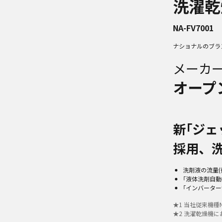
洗濯乾
NA-FV7001
ナショナルのブラ
メーカ
オープ
新｢ジェ
採用、
洗剤液の流量(
｢液体洗剤自
｢インバーター
★
1
当社従来機種NA
★
2
洗濯乾燥機にお