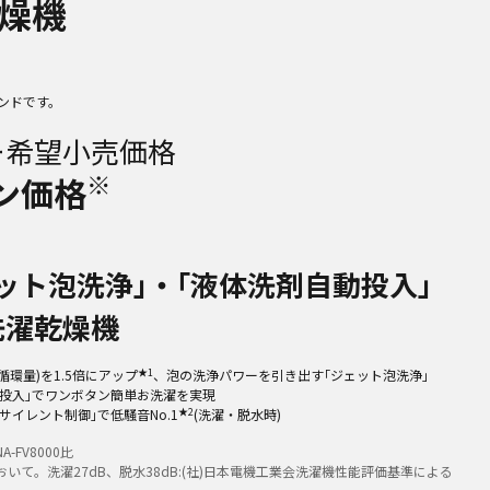
燥機
ンドです。
ー希望小売価格
※
ン価格
ット泡洗浄｣・｢液体洗剤自動投入｣
洗濯乾燥機
★1
循環量)を1.5倍にアップ
、泡の洗浄パワーを引き出す｢ジェット泡洗浄｣
動投入｣でワンボタン簡単お洗濯を実現
★2
サイレント制御｣で低騒音No.1
(洗濯・脱水時)
-FV8000比
いて。洗濯27dB、脱水38dB:(社)日本電機工業会洗濯機性能評価基準による