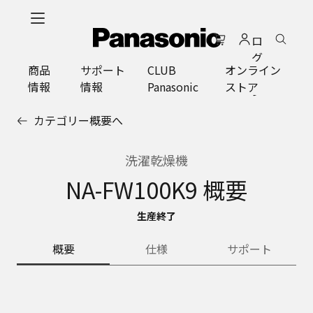
メ
イ
ロ
ン
グ
コ
商品
サポート
CLUB
オンライン
イ
ン
情報
情報
Panasonic
ストア
ン
テ
ン
カテゴリー概要へ
ツ
に
ス
洗濯乾燥機
キ
NA-FW100K9 概要
ッ
プ
生産終了
概要
仕様
サポート