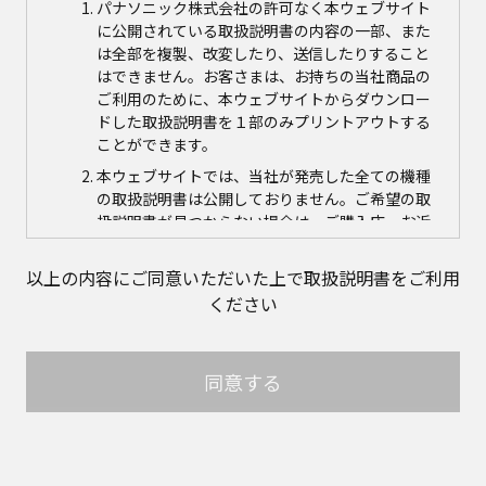
パナソニック株式会社の許可なく本ウェブサイト
に公開されている取扱説明書の内容の一部、また
は全部を複製、改変したり、送信したりすること
はできません。お客さまは、お持ちの当社商品の
ご利用のために、本ウェブサイトからダウンロー
ドした取扱説明書を１部のみプリントアウトする
ことができます。
本ウェブサイトでは、当社が発売した全ての機種
の取扱説明書は公開しておりません。ご希望の取
扱説明書が見つからない場合は、ご購入店、お近
くの当社商品の取扱店、または当社サービス会社
に直接お問い合わせの上、ご購入いただきますよ
以上の内容にご同意いただいた上で取扱説明書をご利用
うお願いいたします。ただし、商品自体の生産中
ください
止などの理由により、当該商品につき取扱説明書
をご提供できない場合がありますので、あらかじ
めご了承ください。
同意する
本ウェブサイトに公開されている取扱説明書の対
象商品が生産中止などの理由でご購入できない場
合がありますので、あらかじめご了承ください。
取扱説明書の内容