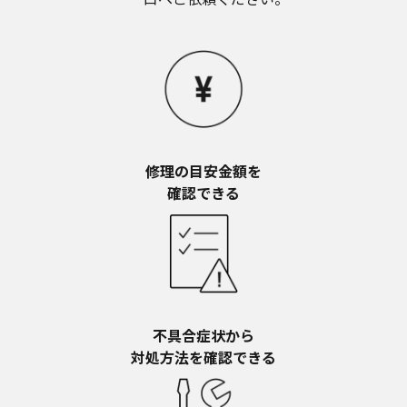
お近くの当社商品の取扱店、または当社サービス
会社に直接お問い合わせください。
本ウェブサイトのサービスに係わる損害の免責
本ウェブサイトのサービスの利用、または利用できな
かったことにより万一損害（データの破損・業務の中
断・営業情報の損失などによる損害を含む）が生じ、
たとえそのような損害の発生や第三者からの賠償請求
の可能性があることについてあらかじめ知らされた場
合でも、当社は一切責任を負いませんことをご了承く
修理の目安金額を​
ださい。
確認できる
本ウェブサイトのサービスの中止、変更など
本ウェブサイトのサービスは予告なく中止、または内
容や条件を変更する場合があります。あらかじめご了
承ください。
お問い合わせ
取扱説明書は、商品をご購入いただいたお客様のため
不具合症状から​
の資料です。本ウェブサイトに公開されている取扱説
明書について、ご購入のお客様以外からのお問い合わ
対処方法を確認できる
せにはお応えできない場合がありますことを、ご了承
ください。