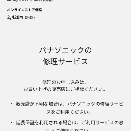
明書が改訂されている場合、当社の選択により、
予告なく、発売当初のものに代えて、改訂版を本
オンラインストア価格
ウェブサイトに掲載する場合もあります。ただ
2,420
円（税込）
し、本ウェブサイトに公開されている取扱説明書
は、商品本体に同梱する取扱説明書の変更の度に
修正・更新するものではありません。
商品には、取扱説明書を補足する操作ガイドなど
の印刷物が同梱されていることがありますが、本
パナソニックの
ウェブサイトではそれらの印刷物は公開しており
修理サービス
ませんことをご了承ください。
安全上のご注意
商品ご使用時の安全上のご注意については、取扱
修理のお申し込みは、​
説明書に記載または別途同梱の別紙にてお客様に
ご提供しておりますが、本ウェブサイトでは別紙
お買い上げの販売店にご相談ください。​
にて提供している情報は公開しておりません。
取扱説明書中に記載する安全上のご注意は、法的
販売店が不明な場合は、​パナソニックの修理サービ
規制などの変化に応じて変更する場合がありま
スをご利用ください。​
す。お手持ちの商品に関し、本ウェブサイトに公
開されている取扱説明書に記載の安全上のご注意
延長保証を利用される場合は、​ご利用サービスの窓
についてのご質問等がありましたら、ご購入店、
口へご依頼ください。