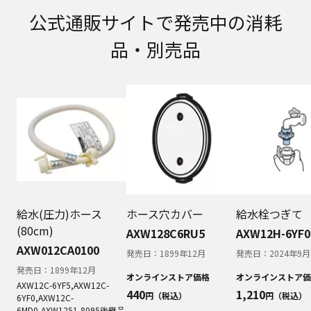
取扱説明書に記載のご相談窓口における個人情報
公式通販サイトで発売中の消耗
のお取り扱いについて。パナソニック株式会社お
よびその関係会社は、お客様の個人情報やご相談
品・別売品
内容を、ご相談への対応や修理、その確認などの
ために利用し、その記録を残すことがあります。
また、個人情報を適切に管理し、修理業務を委託
する場合や正当な理由がある場合を除き、第三者
に提供しません。お問い合わせは、ご相談された
窓口にご連絡ください。
なお、本ウェブサイトに公開されている取扱説明
書は、原則として商品が発売された当初のものを
掲載しています。したがいまして、会社名やお客
様ご相談窓口の連絡先などが変更されている場合
があります。また、本ウェブサイトに公開されて
いる説明書の記載内容と、お客様がお持ちの商品
給水(圧力)ホース
ホース穴カバー
給水栓つぎて
の仕様がその後のマイナーチェンジにより、異な
(80cm)
AXW128C6RU5
AXW12H-6YF0
る場合があります。本ウェブサイトに公開されて
AXW012CA0100
発売日：
1899年12月
発売日：
2024年9月
いる取扱説明書の内容とお手持ちの商品の仕様に
相違がある場合は、ご購入店、お近くの当社商品
発売日：
1899年12月
オンラインストア価格
オンラインストア価
の取扱店、または当社サービス会社に直接お問い
AXW12C-6YF5,AXW12C-
440
1,210
円（税込）
円（税込）
6YF0,AXW12C-
合わせください。また、商品に同梱される取扱説
6MD0,AXW1251-8095
後継品