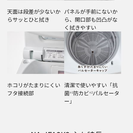
天面は段差が少ないか
パネルが手前にないか
らサッとひと拭き
ら、開口部も凹凸がな
く拭きやすい
ホコリがたまりにくい
清潔で使いやすい「抗
フタ接続部
菌
防カビ
パルセータ
※1
※2
ー」