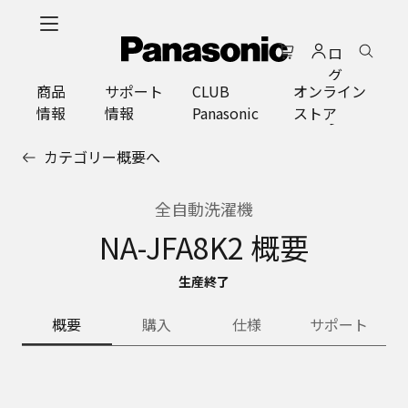
メ
イ
ロ
ン
グ
コ
商品
サポート
CLUB
オンライン
イ
ン
情報
情報
Panasonic
ストア
ン
テ
ン
カテゴリー概要へ
ツ
に
ス
全自動洗濯機
キ
NA-JFA8K2 概要
ッ
プ
生産終了
概要
購入
仕様
サポート