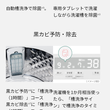
自動槽洗浄で除菌
。
専用タブレットで洗濯
※5
しながら洗濯槽を除菌
※3
黒カビ予防・除去
黒カビ予防
に「槽洗浄
※6
洗濯機を1か月相当使っ
（1時間）」コース
たら、「槽洗浄サイ
黒カビ除去
に「槽洗浄
※7
ン」で槽洗浄のタイミ