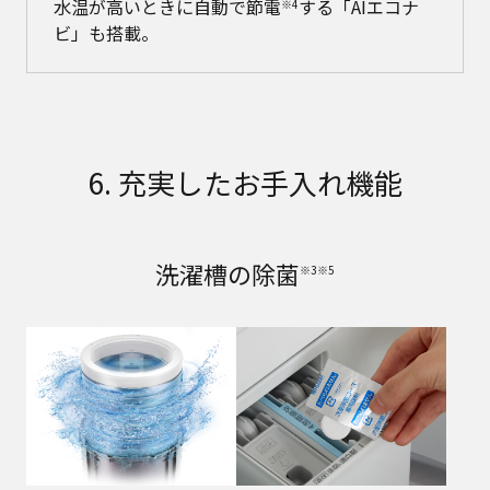
水温が高いときに自動で節電
する「AIエコナ
※4
ビ」も搭載。
6. 充実したお手入れ機能
洗濯槽の除菌
※3※5