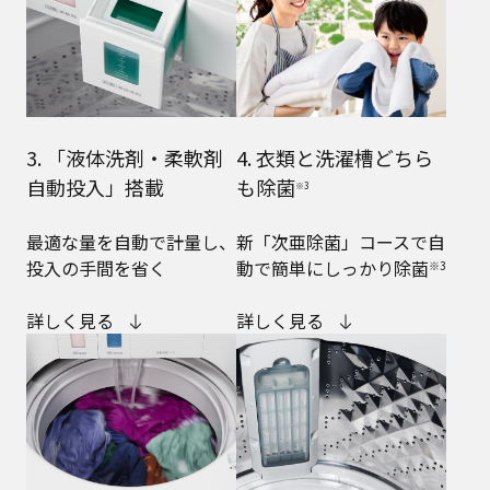
3. 「液体洗剤・柔軟剤
4. 衣類と洗濯槽どちら
自動投入」搭載
も除菌
※3
最適な量を自動で計量し、
新「次亜除菌」コースで自
投入の手間を省く
動で簡単にしっかり除菌
※3
詳しく見る
詳しく見る