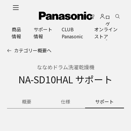
メ
イ
ロ
ン
グ
コ
商品
サポート
CLUB
オンライン
イ
ン
情報
情報
Panasonic
ストア
ン
テ
ン
カテゴリー概要へ
ツ
に
ス
ななめドラム洗濯乾燥機
キ
NA-SD10HAL サポート
ッ
プ
概要
仕様
サポート