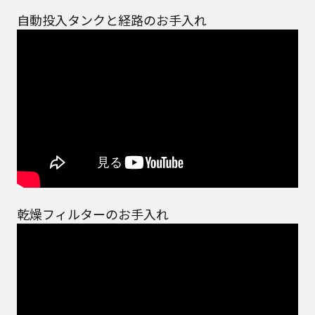
お近くの当社商品の取扱店、または当社サービス
自動投入タンクと経路のお手入れ
会社に直接お問い合わせください。
本ウェブサイトのサービスに係わる損害の免責
本ウェブサイトのサービスの利用、または利用できな
かったことにより万一損害（データの破損・業務の中
断・営業情報の損失などによる損害を含む）が生じ、
たとえそのような損害の発生や第三者からの賠償請求
の可能性があることについてあらかじめ知らされた場
合でも、当社は一切責任を負いませんことをご了承く
ださい。
本ウェブサイトのサービスの中止、変更など
本ウェブサイトのサービスは予告なく中止、または内
容や条件を変更する場合があります。あらかじめご了
承ください。
乾燥フィルターのお手入れ
お問い合わせ
取扱説明書は、商品をご購入いただいたお客様のため
の資料です。本ウェブサイトに公開されている取扱説
明書について、ご購入のお客様以外からのお問い合わ
せにはお応えできない場合がありますことを、ご了承
ください。