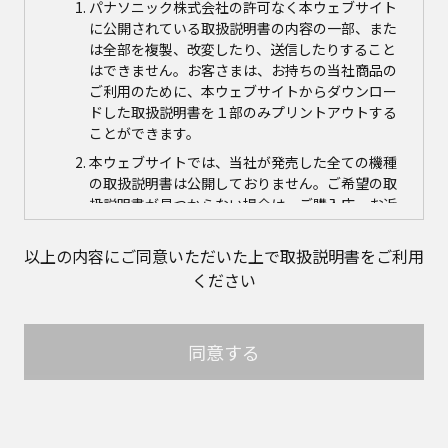
パナソニック株式会社の許可なく本ウェブサイト
に公開されている取扱説明書の内容の一部、また
は全部を複製、改変したり、送信したりすること
はできません。お客さまは、お持ちの当社商品の
ご利用のために、本ウェブサイトからダウンロー
ドした取扱説明書を１部のみプリントアウトする
ことができます。
本ウェブサイトでは、当社が発売した全ての機種
の取扱説明書は公開しておりません。ご希望の取
扱説明書が見つからない場合は、ご購入店、お近
くの当社商品の取扱店、または当社サービス会社
に直接お問い合わせの上、ご購入いただきますよ
以上の内容にご同意いただいた上で取扱説明書をご利用
うお願いいたします。ただし、商品自体の生産中
ください
止などの理由により、当該商品につき取扱説明書
をご提供できない場合がありますので、あらかじ
めご了承ください。
同意する
本ウェブサイトに公開されている取扱説明書の対
象商品が生産中止などの理由でご購入できない場
合がありますので、あらかじめご了承ください。
取扱説明書の内容