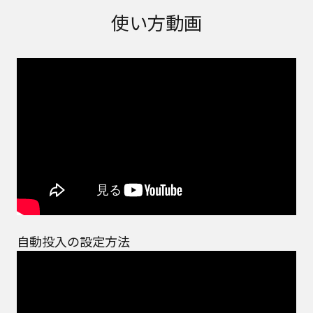
取扱説明書に記載のご相談窓口における個人情報
使い方動画
のお取り扱いについて。パナソニック株式会社お
よびその関係会社は、お客様の個人情報やご相談
内容を、ご相談への対応や修理、その確認などの
ために利用し、その記録を残すことがあります。
また、個人情報を適切に管理し、修理業務を委託
する場合や正当な理由がある場合を除き、第三者
に提供しません。お問い合わせは、ご相談された
窓口にご連絡ください。
なお、本ウェブサイトに公開されている取扱説明
書は、原則として商品が発売された当初のものを
掲載しています。したがいまして、会社名やお客
様ご相談窓口の連絡先などが変更されている場合
があります。また、本ウェブサイトに公開されて
いる説明書の記載内容と、お客様がお持ちの商品
の仕様がその後のマイナーチェンジにより、異な
自動投入の設定方法
る場合があります。本ウェブサイトに公開されて
いる取扱説明書の内容とお手持ちの商品の仕様に
相違がある場合は、ご購入店、お近くの当社商品
の取扱店、または当社サービス会社に直接お問い
合わせください。また、商品に同梱される取扱説