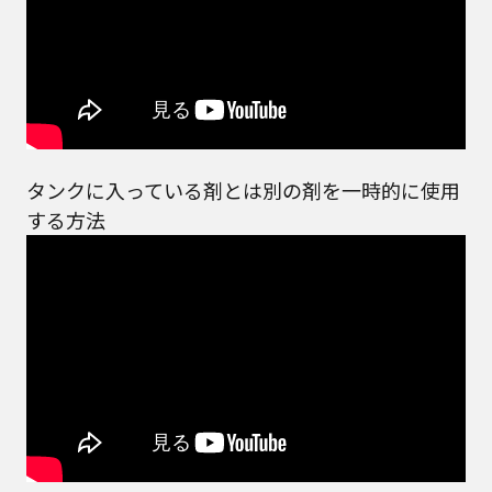
明書が改訂されている場合、当社の選択により、
予告なく、発売当初のものに代えて、改訂版を本
ウェブサイトに掲載する場合もあります。ただ
し、本ウェブサイトに公開されている取扱説明書
は、商品本体に同梱する取扱説明書の変更の度に
修正・更新するものではありません。
商品には、取扱説明書を補足する操作ガイドなど
の印刷物が同梱されていることがありますが、本
タンクに入っている剤とは別の剤を一時的に使用
ウェブサイトではそれらの印刷物は公開しており
する方法
ませんことをご了承ください。
安全上のご注意
商品ご使用時の安全上のご注意については、取扱
説明書に記載または別途同梱の別紙にてお客様に
ご提供しておりますが、本ウェブサイトでは別紙
にて提供している情報は公開しておりません。
取扱説明書中に記載する安全上のご注意は、法的
規制などの変化に応じて変更する場合がありま
す。お手持ちの商品に関し、本ウェブサイトに公
開されている取扱説明書に記載の安全上のご注意
についてのご質問等がありましたら、ご購入店、