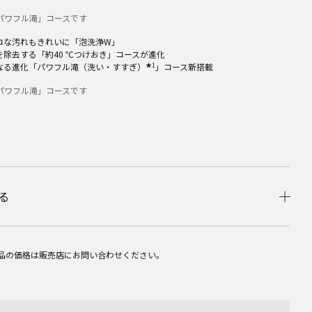
パワフル滝」コースです
コな汚れもきれいに「泡洗浄W」
を除去する「約40 ℃つけおき」コースが進化
★1
なる進化「パワフル滝（洗い・すすぎ）
」コース新搭載
パワフル滝」コースです
る
品の価格は販売店にお問い合わせください。