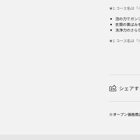
★
1
コース名は「
泡の力でガン
衣類の黄ばみ
洗浄力のさら
★
1
コース名は「
シェアす
※オープン価格商