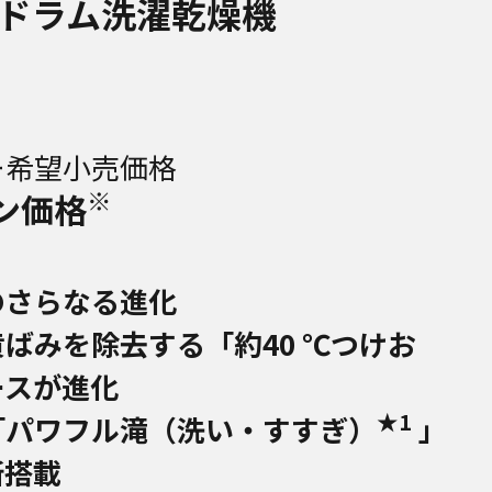
ドラム洗濯乾燥機
ー希望小売価格
※
ン価格
のさらなる進化
ばみを除去する「約40 ℃つけお
ースが進化
★1
「パワフル滝（洗い・すすぎ）
」
新搭載