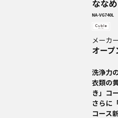
ななめ
NA-VG740L
メーカ
オープ
洗浄力
衣類の黄
き」コ
さらに
コース