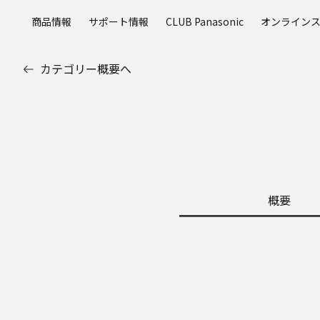
メ
商品情報
サポート情報
CLUB Panasonic
オンライン
イ
ン
コ
カテゴリー概要へ
ン
テ
ン
ツ
に
ス
キ
ッ
概要
プ