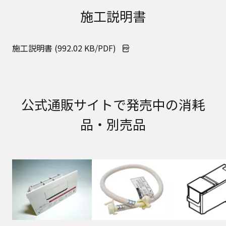
取扱説明書に記載のご相談窓口における個人情報
施工説明書
のお取り扱いについて。パナソニック株式会社お
よびその関係会社は、お客様の個人情報やご相談
内容を、ご相談への対応や修理、その確認などの
施工説明書 (992.02 KB/PDF)
ために利用し、その記録を残すことがあります。
また、個人情報を適切に管理し、修理業務を委託
する場合や正当な理由がある場合を除き、第三者
に提供しません。お問い合わせは、ご相談された
窓口にご連絡ください。
公式通販サイトで発売中の消耗
なお、本ウェブサイトに公開されている取扱説明
書は、原則として商品が発売された当初のものを
品・別売品
掲載しています。したがいまして、会社名やお客
様ご相談窓口の連絡先などが変更されている場合
があります。また、本ウェブサイトに公開されて
いる説明書の記載内容と、お客様がお持ちの商品
の仕様がその後のマイナーチェンジにより、異な
る場合があります。本ウェブサイトに公開されて
いる取扱説明書の内容とお手持ちの商品の仕様に
相違がある場合は、ご購入店、お近くの当社商品
の取扱店、または当社サービス会社に直接お問い
合わせください。また、商品に同梱される取扱説