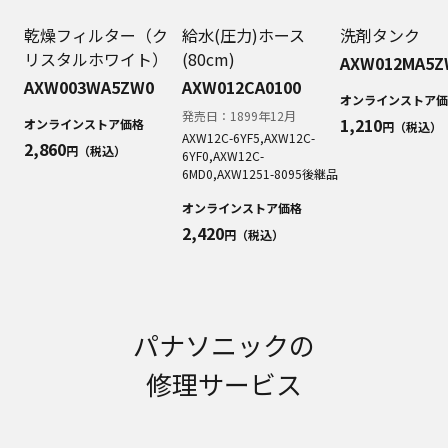
明書が改訂されている場合、当社の選択により、
予告なく、発売当初のものに代えて、改訂版を本
乾燥フィルター（ク
給水(圧力)ホース
洗剤タンク
ウェブサイトに掲載する場合もあります。ただ
リスタルホワイト）
(80cm)
AXW012MA5Z
し、本ウェブサイトに公開されている取扱説明書
AXW003WA5ZW0
AXW012CA0100
は、商品本体に同梱する取扱説明書の変更の度に
オンラインストア価
修正・更新するものではありません。
発売日：
1899年12月
1,210
オンラインストア価格
円（税込）
商品には、取扱説明書を補足する操作ガイドなど
AXW12C-6YF5,AXW12C-
2,860
円（税込）
6YF0,AXW12C-
の印刷物が同梱されていることがありますが、本
6MD0,AXW1251-8095
後継品
ウェブサイトではそれらの印刷物は公開しており
ませんことをご了承ください。
オンラインストア価格
安全上のご注意
2,420
円（税込）
商品ご使用時の安全上のご注意については、取扱
説明書に記載または別途同梱の別紙にてお客様に
ご提供しておりますが、本ウェブサイトでは別紙
にて提供している情報は公開しておりません。
パナソニックの
取扱説明書中に記載する安全上のご注意は、法的
規制などの変化に応じて変更する場合がありま
修理サービス
す。お手持ちの商品に関し、本ウェブサイトに公
開されている取扱説明書に記載の安全上のご注意
についてのご質問等がありましたら、ご購入店、