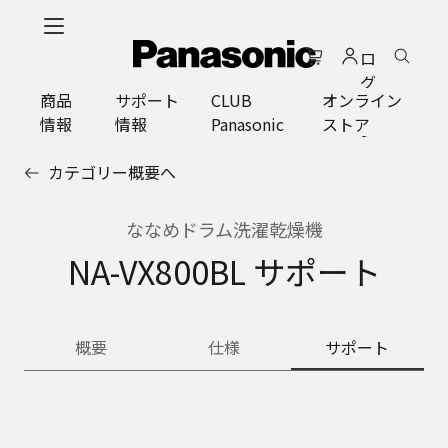
メ
イ
ロ
ン
グ
コ
商品
サポート
CLUB
オンライン
イ
ン
情報
情報
Panasonic
ストア
ン
テ
ン
カテゴリー概要へ
ツ
に
ス
ななめドラム洗濯乾燥機
キ
NA-VX800BL サポート
ッ
プ
概要
仕様
サポート