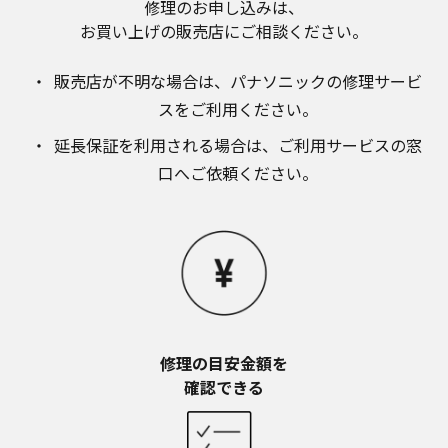
修理のお申し込みは、​
お近くの当社商品の取扱店、または当社サービス
お買い上げの販売店にご相談ください。​
会社に直接お問い合わせください。
本ウェブサイトのサービスに係わる損害の免責
販売店が不明な場合は、​パナソニックの修理サービ
本ウェブサイトのサービスの利用、または利用できな
かったことにより万一損害（データの破損・業務の中
スをご利用ください。​
断・営業情報の損失などによる損害を含む）が生じ、
たとえそのような損害の発生や第三者からの賠償請求
延長保証を利用される場合は、​ご利用サービスの窓
の可能性があることについてあらかじめ知らされた場
口へご依頼ください。
合でも、当社は一切責任を負いませんことをご了承く
ださい。
本ウェブサイトのサービスの中止、変更など
本ウェブサイトのサービスは予告なく中止、または内
容や条件を変更する場合があります。あらかじめご了
承ください。
お問い合わせ
取扱説明書は、商品をご購入いただいたお客様のため
修理の目安金額を​
の資料です。本ウェブサイトに公開されている取扱説
確認できる
明書について、ご購入のお客様以外からのお問い合わ
せにはお応えできない場合がありますことを、ご了承
ください。