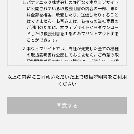
パナソニック株式会社の許可なく本ウェブサイト
に公開されている取扱説明書の内容の一部、また
は全部を複製、改変したり、送信したりすること
はできません。お客さまは、お持ちの当社商品の
ご利用のために、本ウェブサイトからダウンロー
ドした取扱説明書を１部のみプリントアウトする
ことができます。
本ウェブサイトでは、当社が発売した全ての機種
の取扱説明書は公開しておりません。ご希望の取
扱説明書が見つからない場合は、ご購入店、お近
くの当社商品の取扱店、または当社サービス会社
に直接お問い合わせの上、ご購入いただきますよ
以上の内容にご同意いただいた上で取扱説明書をご利用
うお願いいたします。ただし、商品自体の生産中
ください
止などの理由により、当該商品につき取扱説明書
をご提供できない場合がありますので、あらかじ
めご了承ください。
同意する
本ウェブサイトに公開されている取扱説明書の対
象商品が生産中止などの理由でご購入できない場
合がありますので、あらかじめご了承ください。
取扱説明書の内容