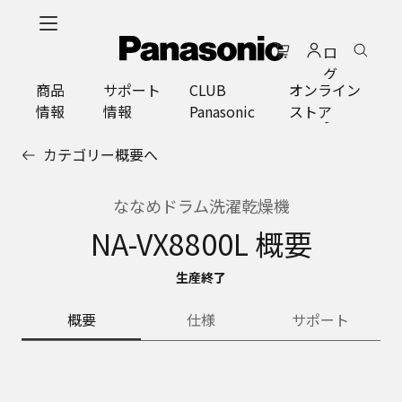
メ
イ
ロ
ン
グ
コ
商品
サポート
CLUB
オンライン
イ
ン
情報
情報
Panasonic
ストア
ン
テ
ン
カテゴリー概要へ
ツ
に
ス
ななめドラム洗濯乾燥機
キ
NA-VX8800L 概要
ッ
プ
生産終了
概要
仕様
サポート