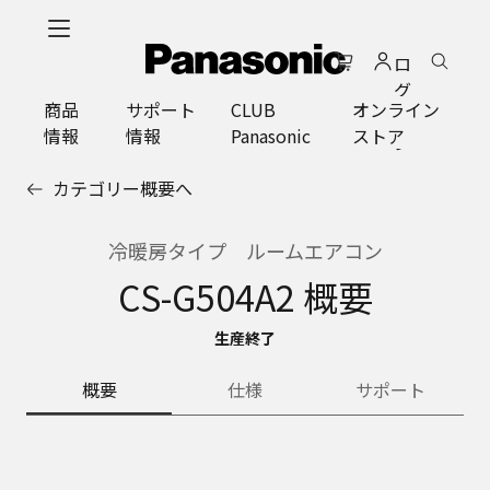
メ
イ
ロ
ン
グ
コ
商品
サポート
CLUB
オンライン
イ
ン
情報
情報
Panasonic
ストア
ン
テ
ン
カテゴリー概要へ
ツ
に
ス
冷暖房タイプ ルームエアコン
キ
CS-G504A2 概要
ッ
プ
生産終了
概要
仕様
サポート