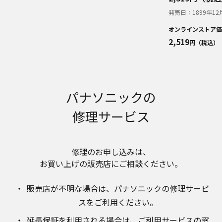
明書が改訂されている場合、当社の選択により、
予告なく、発売当初のものに代えて、改訂版を本
発売日：
1899年12
ウェブサイトに掲載する場合もあります。ただ
オンラインストア価
し、本ウェブサイトに公開されている取扱説明書
2,519
円（税込）
は、商品本体に同梱する取扱説明書の変更の度に
修正・更新するものではありません。
商品には、取扱説明書を補足する操作ガイドなど
の印刷物が同梱されていることがありますが、本
ウェブサイトではそれらの印刷物は公開しており
パナソニックの
ませんことをご了承ください。
修理サービス
安全上のご注意
商品ご使用時の安全上のご注意については、取扱
説明書に記載または別途同梱の別紙にてお客様に
ご提供しておりますが、本ウェブサイトでは別紙
修理のお申し込みは、​
にて提供している情報は公開しておりません。
お買い上げの販売店にご相談ください。​
取扱説明書中に記載する安全上のご注意は、法的
規制などの変化に応じて変更する場合がありま
販売店が不明な場合は、​パナソニックの修理サービ
す。お手持ちの商品に関し、本ウェブサイトに公
スをご利用ください。​
開されている取扱説明書に記載の安全上のご注意
についてのご質問等がありましたら、ご購入店、
延長保証を利用される場合は、​ご利用サービスの窓