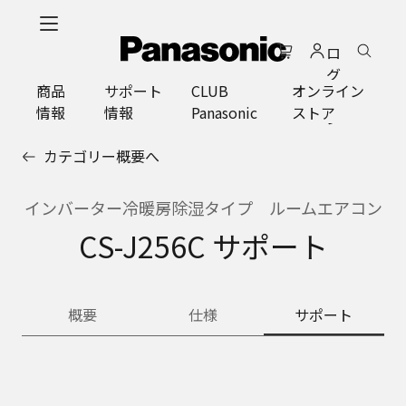
メ
イ
ロ
ン
グ
コ
商品
サポート
CLUB
オンライン
イ
ン
情報
情報
Panasonic
ストア
ン
テ
ン
カテゴリー概要へ
ツ
に
ス
インバーター冷暖房除湿タイプ ルームエアコン
キ
CS-J256C サポート
ッ
プ
概要
仕様
サポート