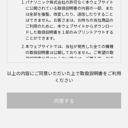
パナソニック株式会社の許可なく本ウェブサイト
に公開されている取扱説明書の内容の一部、また
は全部を複製、改変したり、送信したりすること
はできません。お客さまは、お持ちの当社商品の
ご利用のために、本ウェブサイトからダウンロー
ドした取扱説明書を１部のみプリントアウトする
ことができます。
本ウェブサイトでは、当社が発売した全ての機種
の取扱説明書は公開しておりません。ご希望の取
扱説明書が見つからない場合は、ご購入店、お近
くの当社商品の取扱店、または当社サービス会社
に直接お問い合わせの上、ご購入いただきますよ
以上の内容にご同意いただいた上で取扱説明書をご利用
うお願いいたします。ただし、商品自体の生産中
ください
止などの理由により、当該商品につき取扱説明書
をご提供できない場合がありますので、あらかじ
めご了承ください。
同意する
本ウェブサイトに公開されている取扱説明書の対
象商品が生産中止などの理由でご購入できない場
合がありますので、あらかじめご了承ください。
取扱説明書の内容