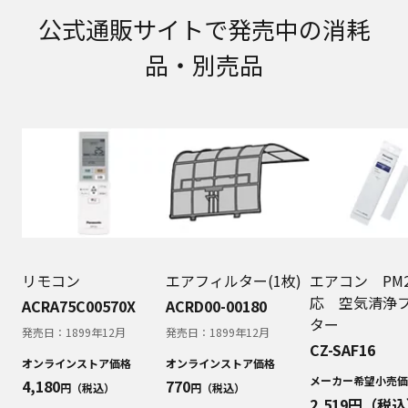
取扱説明書に記載のご相談窓口における個人情報
公式通販サイトで発売中の消耗
のお取り扱いについて。パナソニック株式会社お
よびその関係会社は、お客様の個人情報やご相談
品・別売品
内容を、ご相談への対応や修理、その確認などの
ために利用し、その記録を残すことがあります。
また、個人情報を適切に管理し、修理業務を委託
する場合や正当な理由がある場合を除き、第三者
に提供しません。お問い合わせは、ご相談された
窓口にご連絡ください。
なお、本ウェブサイトに公開されている取扱説明
書は、原則として商品が発売された当初のものを
掲載しています。したがいまして、会社名やお客
様ご相談窓口の連絡先などが変更されている場合
があります。また、本ウェブサイトに公開されて
いる説明書の記載内容と、お客様がお持ちの商品
リモコン
エアフィルター(1枚)
エアコン PM2
の仕様がその後のマイナーチェンジにより、異な
応 空気清浄
ACRA75C00570X
ACRD00-00180
る場合があります。本ウェブサイトに公開されて
ター
発売日：
1899年12月
発売日：
1899年12月
いる取扱説明書の内容とお手持ちの商品の仕様に
CZ-SAF16
相違がある場合は、ご購入店、お近くの当社商品
オンラインストア価格
オンラインストア価格
の取扱店、または当社サービス会社に直接お問い
メーカー希望小売価
4,180
770
円（税込）
円（税込）
合わせください。また、商品に同梱される取扱説
2,519
円（税込