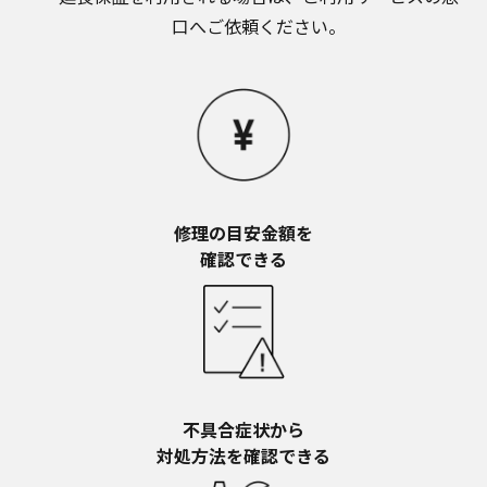
お近くの当社商品の取扱店、または当社サービス
口へご依頼ください。
会社に直接お問い合わせください。
本ウェブサイトのサービスに係わる損害の免責
本ウェブサイトのサービスの利用、または利用できな
かったことにより万一損害（データの破損・業務の中
断・営業情報の損失などによる損害を含む）が生じ、
たとえそのような損害の発生や第三者からの賠償請求
の可能性があることについてあらかじめ知らされた場
合でも、当社は一切責任を負いませんことをご了承く
ださい。
修理の目安金額を​
本ウェブサイトのサービスの中止、変更など
確認できる
本ウェブサイトのサービスは予告なく中止、または内
容や条件を変更する場合があります。あらかじめご了
承ください。
お問い合わせ
取扱説明書は、商品をご購入いただいたお客様のため
の資料です。本ウェブサイトに公開されている取扱説
明書について、ご購入のお客様以外からのお問い合わ
不具合症状から​
せにはお応えできない場合がありますことを、ご了承
対処方法を確認できる
ください。