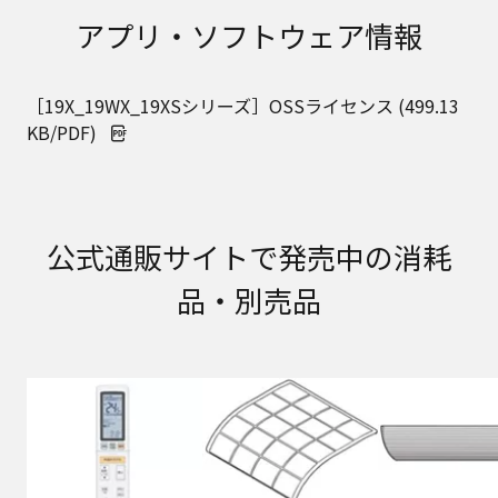
取扱説明書に記載のご相談窓口における個人情報
アプリ・ソフトウェア情報
のお取り扱いについて。パナソニック株式会社お
よびその関係会社は、お客様の個人情報やご相談
内容を、ご相談への対応や修理、その確認などの
［19X_19WX_19XSシリーズ］OSSライセンス (499.13
ために利用し、その記録を残すことがあります。
また、個人情報を適切に管理し、修理業務を委託
KB/PDF)
する場合や正当な理由がある場合を除き、第三者
に提供しません。お問い合わせは、ご相談された
窓口にご連絡ください。
なお、本ウェブサイトに公開されている取扱説明
書は、原則として商品が発売された当初のものを
公式通販サイトで発売中の消耗
掲載しています。したがいまして、会社名やお客
品・別売品
様ご相談窓口の連絡先などが変更されている場合
があります。また、本ウェブサイトに公開されて
いる説明書の記載内容と、お客様がお持ちの商品
の仕様がその後のマイナーチェンジにより、異な
る場合があります。本ウェブサイトに公開されて
いる取扱説明書の内容とお手持ちの商品の仕様に
相違がある場合は、ご購入店、お近くの当社商品
の取扱店、または当社サービス会社に直接お問い
合わせください。また、商品に同梱される取扱説