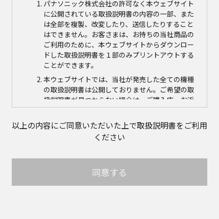
パナソニック株式会社の許可なく本ウェブサイト
に公開されている取扱説明書の内容の一部、また
は全部を複製、改変したり、送信したりすること
はできません。お客さまは、お持ちの当社商品の
ご利用のために、本ウェブサイトからダウンロー
ドした取扱説明書を１部のみプリントアウトする
ことができます。
本ウェブサイトでは、当社が発売した全ての機種
の取扱説明書は公開しておりません。ご希望の取
扱説明書が見つからない場合は、ご購入店、お近
くの当社商品の取扱店、または当社サービス会社
に直接お問い合わせの上、ご購入いただきますよ
以上の内容にご同意いただいた上で取扱説明書をご利用
うお願いいたします。ただし、商品自体の生産中
ください
止などの理由により、当該商品につき取扱説明書
をご提供できない場合がありますので、あらかじ
めご了承ください。
同意する
本ウェブサイトに公開されている取扱説明書の対
象商品が生産中止などの理由でご購入できない場
合がありますので、あらかじめご了承ください。
取扱説明書の内容