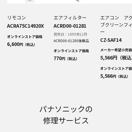
明書が改訂されている場合、当社の選択により、
予告なく、発売当初のものに代えて、改訂版を本
ウェブサイトに掲載する場合もあります。ただ
リモコン
エアフィルター
エアコン ア
し、本ウェブサイトに公開されている取扱説明書
ブクリーンフ
ACRA75C14920X
ACRD00-01281
は、商品本体に同梱する取扱説明書の変更の度に
ー
修正・更新するものではありません。
発売日：
1899年12月
オンラインストア価格
CZ-SAF14
商品には、取扱説明書を補足する操作ガイドなど
ACRD00-01280
後継品
6,600
円（税込）
の印刷物が同梱されていることがありますが、本
メーカー希望小売価
オンラインストア価格
ウェブサイトではそれらの印刷物は公開しており
5,566
円（税込
770
円（税込）
ませんことをご了承ください。
安全上のご注意
オンラインストア価
5,566
商品ご使用時の安全上のご注意については、取扱
円（税込）
説明書に記載または別途同梱の別紙にてお客様に
ご提供しておりますが、本ウェブサイトでは別紙
にて提供している情報は公開しておりません。
取扱説明書中に記載する安全上のご注意は、法的
パナソニックの
規制などの変化に応じて変更する場合がありま
す。お手持ちの商品に関し、本ウェブサイトに公
修理サービス
開されている取扱説明書に記載の安全上のご注意
についてのご質問等がありましたら、ご購入店、