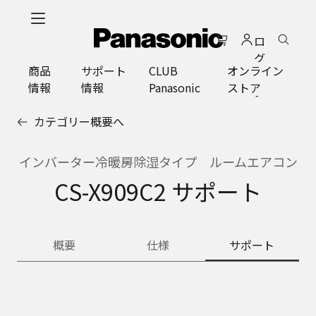
メ
イ
ロ
ン
グ
コ
商品
サポート
CLUB
オンライン
イ
ン
情報
情報
Panasonic
ストア
ン
テ
ン
カテゴリー概要へ
ツ
に
ス
インバーター冷暖房除湿タイプ ルームエアコン
キ
CS-X909C2 サポート
ッ
プ
概要
仕様
サポート