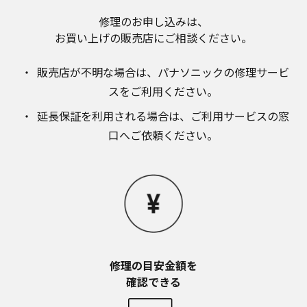
お近くの当社商品の取扱店、または当社サービス
会社に直接お問い合わせください。
修理のお申し込みは、​
お買い上げの販売店にご相談ください。​
本ウェブサイトのサービスに係わる損害の免責
本ウェブサイトのサービスの利用、または利用できな
かったことにより万一損害（データの破損・業務の中
販売店が不明な場合は、​パナソニックの修理サービ
断・営業情報の損失などによる損害を含む）が生じ、
スをご利用ください。​
たとえそのような損害の発生や第三者からの賠償請求
の可能性があることについてあらかじめ知らされた場
延長保証を利用される場合は、​ご利用サービスの窓
合でも、当社は一切責任を負いませんことをご了承く
口へご依頼ください。
ださい。
本ウェブサイトのサービスの中止、変更など
本ウェブサイトのサービスは予告なく中止、または内
容や条件を変更する場合があります。あらかじめご了
承ください。
お問い合わせ
取扱説明書は、商品をご購入いただいたお客様のため
の資料です。本ウェブサイトに公開されている取扱説
修理の目安金額を​
明書について、ご購入のお客様以外からのお問い合わ
確認できる
せにはお応えできない場合がありますことを、ご了承
ください。