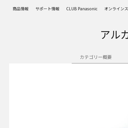
メ
商品情報
サポート情報
CLUB Panasonic
オンライン
イ
ン
コ
アル
ン
テ
ン
ツ
カテゴリー概要
に
ス
キ
ッ
プ