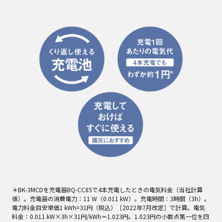
＊BK-3MCDを充電器BQ-CC85で4本充電したときの電気料金（当社計算
値）。充電器の消費電力：11 W（0.011 kW）。充電時間：3時間（3h）。
電力料金目安単価1 kWh=31円（税込）［2022年7月改定］で計算。電気
料金：0.011 kW×3h×31円/kWh＝1.023円。1.023円の小数点第一位を四