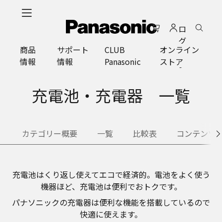
メ
イ
ロ
ン
グ
コ
商品
サポート
CLUB
オンライン
イ
ン
情報
情報
Panasonic
ストア
ン
テ
ン
ツ
充電池・充電器 一覧
に
ス
キ
カテゴリー概要
一覧
比較表
コンテンツ
ッ
プ
充電池はくり返し使えてエコで経済的。電池をよく使う
機器ほど、充電池は便利でおトクです。
パナソニックの充電器は便利な機能を搭載しているので
快適に使えます。